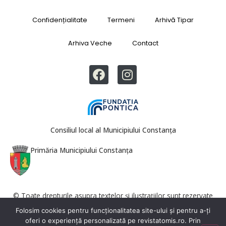
Confidențialitate
Termeni
Arhivă Tipar
Arhiva Veche
Contact
Consiliul local al Municipiului Constanța
Primăria Municipiului Constanța
© Toate drepturile asupra textelor și ilustrațiilor sunt rezervate
Revista Tomis. Reproducerea totală sau parțială este interzisă fără
Folosim cookies pentru funcționalitatea site-ului și pentru a-ți
acordul redacției.
oferi o experiență personalizată pe revistatomis.ro. Prin