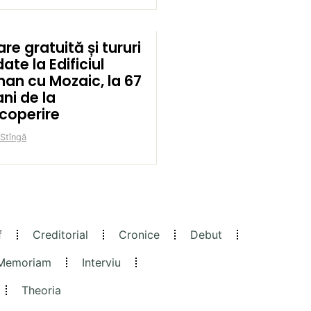
are gratuită și tururi
ate la Edificiul
an cu Mozaic, la 67
ni de la
coperire
 Stîngă
f
Creditorial
Cronice
Debut
 Memoriam
Interviu
Theoria