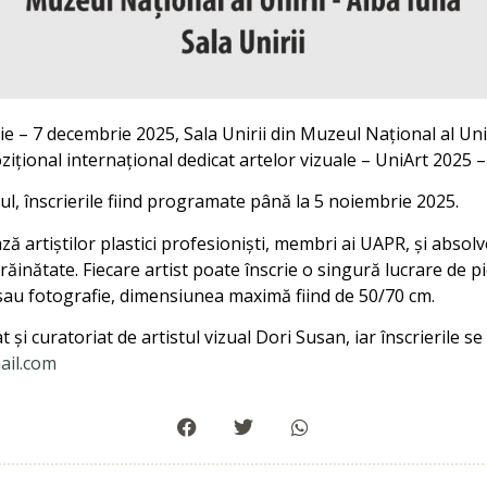
e – 7 decembrie 2025, Sala Unirii din Muzeul Național al Unir
ional internațional dedicat artelor vizuale – UniArt 2025 – E
ul, înscrierile fiind programate până la 5 noiembrie 2025.
 artiștilor plastici profesioniști, membri ai UAPR, și absolve
trăinătate. Fiecare artist poate înscrie o singură lucrare de pic
 sau fotografie, dimensiunea maximă fiind de 50/70 cm.
și curatoriat de artistul vizual Dori Susan, iar înscrierile se 
ail.com