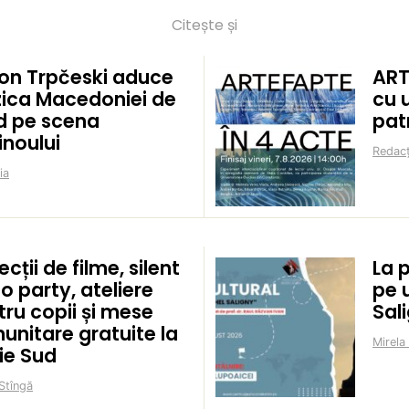
Citește și
on Trpčeski aduce
ART
ica Macedoniei de
cu 
d pe scena
pat
inoului
Redacț
ia
ecții de filme, silent
La 
o party, ateliere
pe 
ru copii și mese
Sal
unitare gratuite la
Mirela
ie Sud
Stîngă