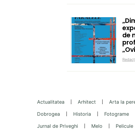
„Di
expo
de m
prof
„Ov
Redacț
Actualitatea
Arhitect
Arta la per
Dobrogea
Historia
Fotograme
Jurnal de Priveghi
Melo
Pelicule