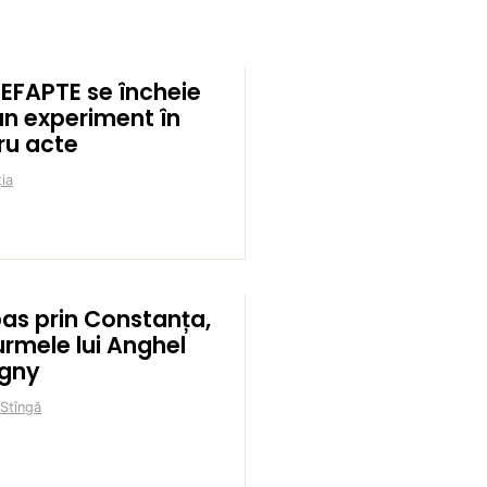
EFAPTE se încheie
un experiment în
ru acte
ia
pas prin Constanța,
urmele lui Anghel
igny
 Stîngă