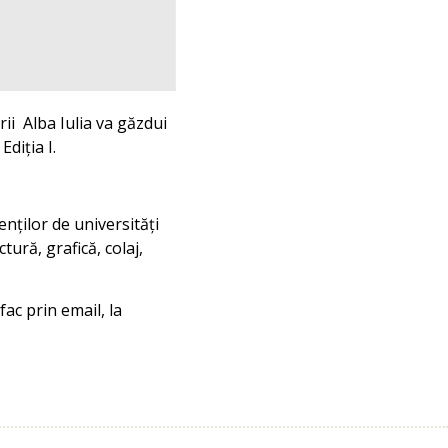
ii Alba Iulia va găzdui
diția I.
nților de universități
tură, grafică, colaj,
fac prin email, la