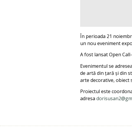
În perioada 21 noiembri
un nou eveniment expoziț
A fost lansat Open Call-
Evenimentul se adresează
de artă din țară și din s
arte decorative, obiect
Proiectul este coordonat 
adresa
dorisusan2@gm