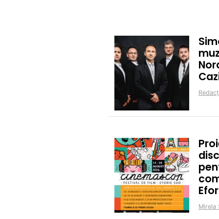
Sim
muz
Nor
Caz
Redacț
Proi
disc
pent
com
Efor
Mirela 