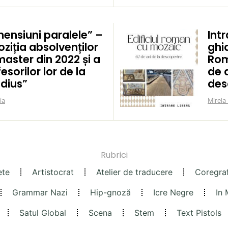
mensiuni paralele” –
Intr
ziția absolvenților
ghid
aster din 2022 și a
Rom
esorilor lor de la
de a
idius”
des
ia
Mirela
Rubrici
ete
Artistocrat
Atelier de traducere
Coregra
Grammar Nazi
Hip-gnoză
Icre Negre
In
Satul Global
Scena
Stem
Text Pistols