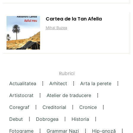
Cartea de la Tan Afella
Mihai Buzea
Rubrici
Actualitatea
Arhitect
Arta la perete
Artistocrat
Atelier de traducere
Coregraf
Creditorial
Cronice
Debut
Dobrogea
Historia
Fotograme
Grammar Nazi
Hip-gnoză