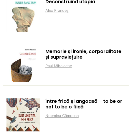
Deconstruind utopia
Alex Frandeș
Memorie și ironie, corporalitate
și supraviețuire
Paul Mihalache
Între frică și angoasă – to be or
not to be o fiică
Noemina Câmpean