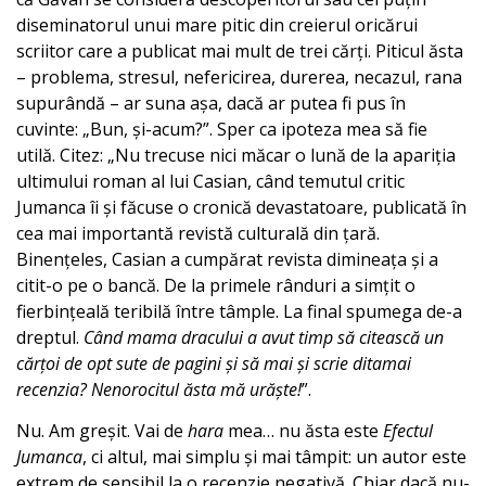
diseminatorul unui mare pitic din creierul oricărui
scriitor care a publicat mai mult de trei cărți. Piticul ăsta
– problema, stresul, nefericirea, durerea, necazul, rana
supurândă – ar suna așa, dacă ar putea fi pus în
cuvinte: „Bun, și-acum?”. Sper ca ipoteza mea să fie
utilă. Citez: „Nu trecuse nici măcar o lună de la apariția
ultimului roman al lui Casian, când temutul critic
Jumanca îi și făcuse o cronică devastatoare, publicată în
cea mai importantă revistă culturală din țară.
Binențeles, Casian a cumpărat revista dimineața și a
citit-o pe o bancă. De la primele rânduri a simțit o
fierbințeală teribilă între tâmple. La final spumega de-a
dreptul.
Când mama dracului a avut timp să citească un
cărțoi de opt sute de pagini și să mai și scrie ditamai
recenzia? Nenorocitul ăsta mă urăște!
”.
Nu. Am greșit. Vai de
hara
mea… nu ăsta este
Efectul
Jumanca
, ci altul, mai simplu și mai tâmpit: un autor este
extrem de sensibil la o recenzie negativă. Chiar dacă nu-