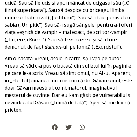
ucidă. Sau să fie ucis și apoi mâncat de ucigașul său („O
ființă superioară”). Sau să despice cu briceagul limba
unui confrate rival („Justițiarii”). Sau să-i taie penisul cu
sabia („Un pitic”). Sau să-i sugă sângele, pentru a-i oferi
viața veșnică de vampir – mai exact, de scriitor-vampir
(„Tu, eu și Rocco”). Sau să-l exorcizeze și să-i fure
demonul, de fapt
daimon
-ul, pe Ionică („Exorcistul”).
Am o nacafa: vreau, acolo-n carte, să-l văd pe autor.
Vreau să văd c-a pus o bucată din sufletul lui în paginile
pe care le-a scris. Vreau să simt omul, nu AI-ul. Aparent,
în „Efectul Jumanca” nu-i nici urmă din Găvan omul, este
doar Găvan maestrul, combinatorul, imaginativul,
meșterul de cuvinte. Dar eu l-am găsit pe vulnerabilul și
nevindecatul Găvan („Inimă de tată”). Sper să-mi devină
prieten.