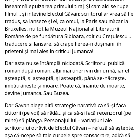
înseamnă epuizarea primului tiraj. Și cam aici se rupe
filmul… și intevine Efectul Găvan: scriitorul ar vrea să fie
tradus, să lanseze și el, ca omul, la Paris sau măcar la
Bruxelles, nu tot la Muzeul Național al Literaturii
Române de pe fundătura Sibioara, colț cu Crețulescu…
traducere și lansare, să crape fierea-n dușmani, în
prieteni și mai ales în criticul Jumanca!
Dar asta nu se întâmplă niciodată. Scriitorul publică
roman după roman, alții mai tineri vin din urmă, iar el
așteaptă, și așteaptă, și așteaptă, până se-năcrește,
îmbătrânește și moare. Poate că, înainte de moarte,
devine Jumanca. Sau Buzea.
Dar Găvan alege altă strategie narativă ca să-și facă
cititorii (pe voi) să râdă… și ca să-și facă recenzorul (pe
mine) să plângă. Personajul lui – variațiuni ale
scriitorului otrăvit de Efectul Găvan – refuză să aștepte,
așa că-ncepe să taie curbele spre consacrare, adică să