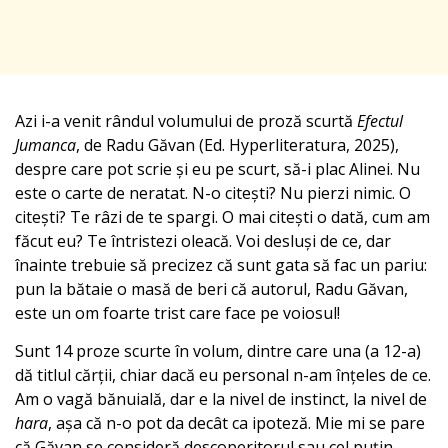
Azi i-a venit rândul volumului de proză scurtă
Efectul
Jumanca
, de Radu Găvan (Ed. Hyperliteratura, 2025),
despre care pot scrie și eu pe scurt, să-i plac Alinei. Nu
este o carte de neratat. N-o citești? Nu pierzi nimic. O
citești? Te râzi de te spargi. O mai citești o dată, cum am
făcut eu? Te întristezi oleacă. Voi desluși de ce, dar
înainte trebuie să precizez că sunt gata să fac un pariu:
pun la bătaie o masă de beri că autorul, Radu Găvan,
este un om foarte trist care face pe voiosul!
Sunt 14 proze scurte în volum, dintre care una (a 12-a)
dă titlul cărții, chiar dacă eu personal n-am înțeles de ce.
Am o vagă bănuială, dar e la nivel de instinct, la nivel de
hara
, așa că n-o pot da decât ca ipoteză. Mie mi se pare
că Găvan se consideră descoperitorul sau cel puțin