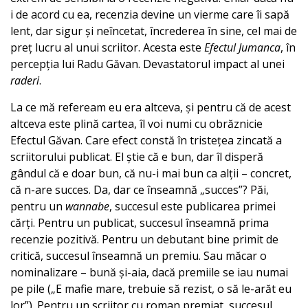
i de acord cu ea, recenzia devine un vierme care îi sapă
lent, dar sigur și neîncetat, încrederea în sine, cel mai de
preț lucru al unui scriitor. Acesta este
Efectul Jumanca
, în
percepția lui Radu Găvan. Devastatorul impact al unei
raderi
.
La ce mă refeream eu era altceva, și pentru că de acest
altceva este plină cartea, îl voi numi cu obrăznicie
Efectul Găvan. Care efect constă în tristețea zincată a
scriitorului publicat. El știe că e bun, dar îl disperă
gândul că e doar bun, că nu-i mai bun ca alții – concret,
că n-are succes. Da, dar ce înseamnă „succes”? Păi,
pentru un
wannabe
, succesul este publicarea primei
cărți. Pentru un publicat, succesul înseamnă prima
recenzie pozitivă. Pentru un debutant bine primit de
critică, succesul înseamnă un premiu. Sau măcar o
nominalizare – bună și-aia, dacă premiile se iau numai
pe pile („E mafie mare, trebuie să rezist, o să le-arăt eu
lor”). Pentru un scriitor cu roman premiat, succesul