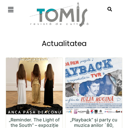
revistă de cultură
Actualitatea
„Reminder. The Light of
„Playback” și party cu
the South” – expoziție
muzica anilor `80,