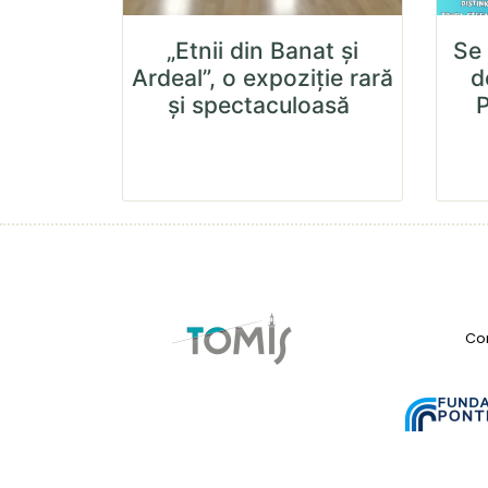
„Etnii din Banat și
Se 
Ardeal”, o expoziție rară
d
și spectaculoasă
P
Con