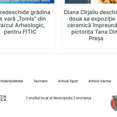
redeschide grădina
Diana Cîrjaliu desch
e vară „Tomis” din
doua sa expoziție
arcul Arheologic,
ceramică împreună
pentru FITIC
pictorița Tana Di
Preșa
fidențialitate
Termeni
Arhivă Tipar
Arhiva Veche
Consiliul local al Municipiului Constanța