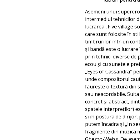
Asemeni unui supererou
intermediul tehnicilor d
lucrarea „Five village s
care sunt folosite în st
timbrurilor într-un cont
și bandă este o lucrare 
prin tehnici diverse de
ecou și cu sunetele pre
„Eyes of Cassandra” pen
unde compozitorul caută
făurește o textură din 
sau neacordabile. Suita 
concret și abstract, din
spatele interpreților) e
și în postura de dirijor
putem încadra și „In se
fragmente din muzica ma
Ghezzo-Weiss. De aseme