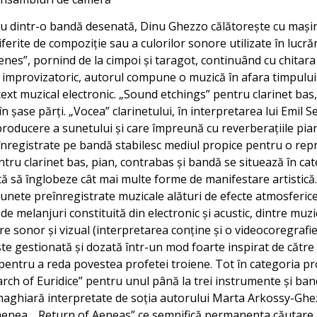
 dintr-o bandă desenată, Dinu Ghezzo călătorește cu mașin
iferite de compoziție sau a culorilor sonore utilizate în lucră
cenes”, pornind de la cimpoi și taragot, continuând cu chitara
il improvizatoric, autorul compune o muzică în afara timpului
ext muzical electronic. „Sound etchings” pentru clarinet bas,
în șase părți. „Vocea” clarinetului, în interpretarea lui Emil
 producere a sunetului și care împreună cu reverberațiile pia
înregistrate pe bandă stabilesc mediul propice pentru o rep
tru clarinet bas, pian, contrabas și bandă se situează în ca
 să înglobeze cât mai multe forme de manifestare artistică.
sunete preînregistrate muzicale alături de efecte atmosferice 
de melanjuri constituită din electronic și acustic, dintre muzi
tre sonor și vizual (interpretarea conține și o videocoregrafi
ste gestionată și dozată într-un mod foarte inspirat de către 
, pentru a reda povestea profetei troiene. Tot în categoria p
arch of Euridice” pentru unul până la trei instrumente și ba
ghiară interpretate de soția autorului Marta Arkossy-Ghezzo
nea, „Return of Aeneas” ce semnifică permanenta căutare a 