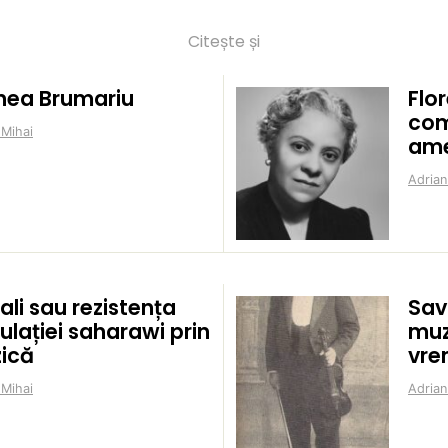
Citește și
nea Brumariu
Flo
com
 Mihai
ame
Adrian
ali sau rezistența
Sav
lației saharawi prin
muz
ică
vre
 Mihai
Adrian