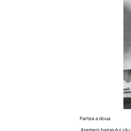
Partea a doua
Asemeni bagajului său g