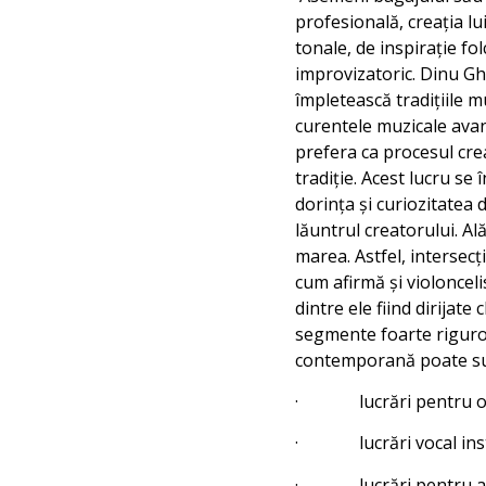
profesională, creația l
tonale, de inspirație fol
improvizatoric. Dinu Ghe
împletească tradițiile m
curentele muzicale ava
prefera ca procesul creat
tradiție. Acest lucru se
dorința și curiozitatea d
lăuntrul creatorului. Al
marea. Astfel, intersecț
cum afirmă și violonceli
dintre ele fiind dirijat
segmente foarte riguros
contemporană poate sun
· lucrări pentru or
· lucrări vocal ins
· lucrări pentru an