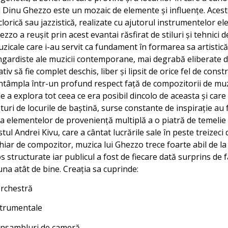
ui Dinu Ghezzo este un mozaic de elemente și influențe. Aces
clorică sau jazzistică, realizate cu ajutorul instrumentelor elec
zzo a reușit prin acest evantai răsfirat de stiluri și tehnici 
uzicale care i-au servit ca fundament în formarea sa artistică
ngardiste ale muzicii contemporane, mai degrabă eliberate
iv să fie complet deschis, liber și lipsit de orice fel de cons
 întâmpla într-un profund respect față de compozitorii de muz
e a explora tot ceea ce era posibil dincolo de aceasta și care a
ături de locurile de baștină, surse constante de inspirație au 
ia elementelor de proveniență multiplă a o piatră de temelie 
stul Andrei Kivu, care a cântat lucrările sale în peste treizeci
e chiar de compozitor, muzica lui Ghezzo trece foarte abil de la
 structurate iar publicul a fost de fiecare dată surprins de 
a atât de bine. Creația sa cuprinde:
chestră
trumentale
sambluri de cameră