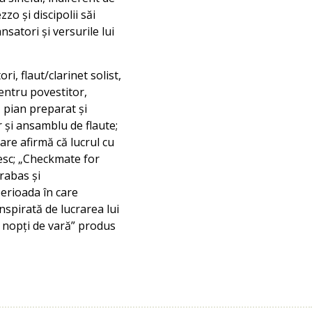
zo și discipolii săi
nsatori și versurile lui
, flaut/clarinet solist,
entru povestitor,
 pian preparat și
 și ansamblu de flaute;
are afirmă că lucrul cu
nesc; „Checkmate for
rabas și
perioada în care
spirată de lucrarea lui
i nopți de vară” produs