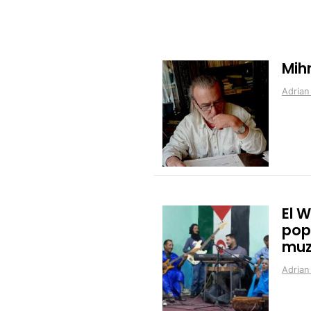
Mih
Adrian
El W
popu
muz
Adrian