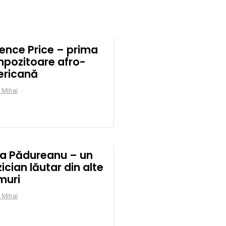
rence Price – prima
pozitoare afro-
ricană
 Mihai
a Pădureanu – un
ician lăutar din alte
muri
 Mihai