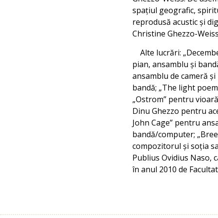
spațiul geografic, spiri
reprodusă acustic și digi
Christine Ghezzo-Weiss, 
Alte lucrări: „December
pian, ansamblu și bandă
ansamblu de cameră și b
bandă; „The light poems
„Ostrom” pentru vioară 
Dinu Ghezzo pentru acea
John Cage” pentru ansa
bandă/computer; „Breeze
compozitorul și soția s
Publius Ovidius Naso, c
în anul 2010 de Facultat