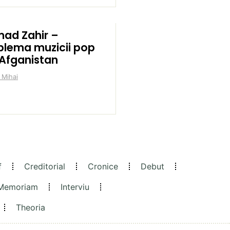
ad Zahir –
lema muzicii pop
 Afganistan
 Mihai
f
Creditorial
Cronice
Debut
 Memoriam
Interviu
Theoria