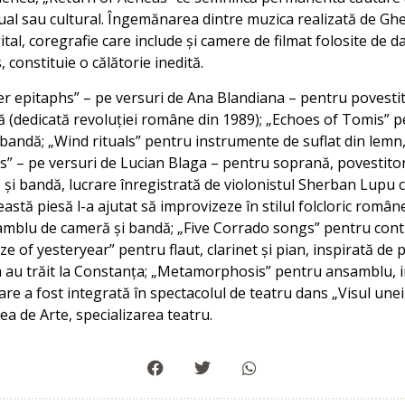
tual sau cultural. Îngemănarea dintre muzica realizată de Ghez
tal, coregrafie care include și camere de filmat folosite de da
constituie o călătorie inedită.
 epitaphs” – pe versuri de Ana Blandiana – pentru povestitori
 (dedicată revoluției române din 1989); „Echoes of Tomis” p
andă; „Wind rituals” pentru instrumente de suflat din lemn,
” – pe versuri de Lucian Blaga – pentru soprană, povestitor
și bandă, lucrare înregistrată de violonistul Sherban Lupu c
stă piesă l-a ajutat să improvizeze în stilul folcloric româ
mblu de cameră și bandă; „Five Corrado songs” pentru cont
 of yesteryear” pentru flaut, clarinet și pian, inspirată de 
a au trăit la Constanța; „Metamorphosis” pentru ansamblu, in
are a fost integrată în spectacolul de teatru dans „Visul une
ea de Arte, specializarea teatru.