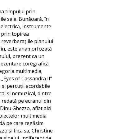
a timpului prin
rile sale. Bunăoară, în
 electrică, instrumente
 prin topirea
 reverberațiile pianului
 Sein, este anamorfozată
nului, prezent ca un
rezentare coregrafică.
tegoria multimedia,
 „Eyes of Cassandra II”
și percuții acordabile
cal și nemuzical, dintre
e redată pe ecranul din
Dinu Ghezzo, aflat aici
roiectelor multimedia
ndă pe care regăsim
 și fiica sa, Christine
sinelui, indiferent de