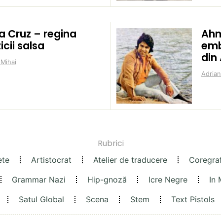
a Cruz – regina
Ahm
cii salsa
emb
din
 Mihai
Adrian
Rubrici
ete
Artistocrat
Atelier de traducere
Coregra
Grammar Nazi
Hip-gnoză
Icre Negre
In
Satul Global
Scena
Stem
Text Pistols