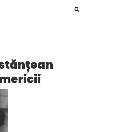
nstănțean
Americii