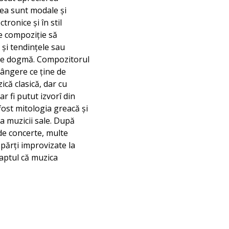
tea sunt modale și
tronice și în stil
de compoziție să
 și tendințele sau
 de dogmă. Compozitorul
trângere ce ține de
ică clasică, dar cu
r fi putut izvorî din
fost mitologia greacă și
a muzicii sale. După
 de concerte, multe
 părți improvizate la
faptul că muzica