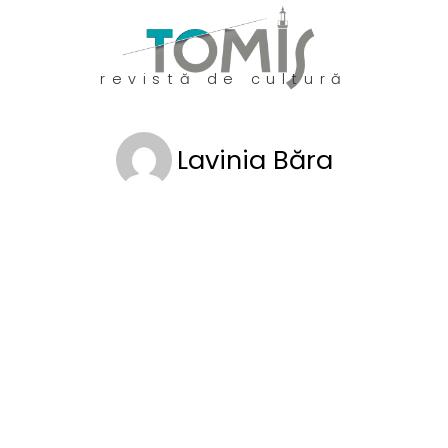
revistă de cultură
Lavinia Băra