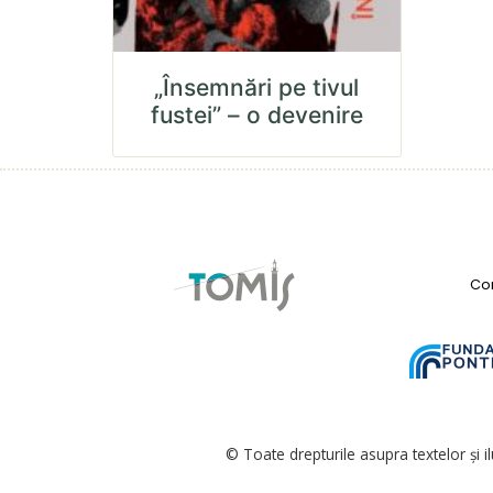
„Însemnări pe tivul
fustei” – o devenire
Con
© Toate drepturile asupra textelor și i