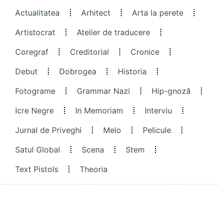
Actualitatea
Arhitect
Arta la perete
Artistocrat
Atelier de traducere
Coregraf
Creditorial
Cronice
Debut
Dobrogea
Historia
Fotograme
Grammar Nazi
Hip-gnoză
Icre Negre
In Memoriam
Interviu
Jurnal de Priveghi
Melo
Pelicule
Satul Global
Scena
Stem
Text Pistols
Theoria