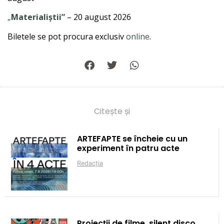
„
Materialiștii”
– 20 august 2026
Biletele se pot procura exclusiv
online
.
Citește și
ARTEFAPTE se încheie cu un
experiment în patru acte
Redacția
Proiecții de filme, silent disco