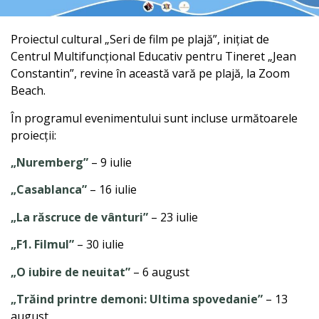
Proiectul cultural „Seri de film pe plajă”, inițiat de
Centrul Multifuncțional Educativ pentru Tineret „Jean
Constantin”, revine în această vară pe plajă, la Zoom
Beach.
În programul evenimentului sunt incluse următoarele
proiecții:
„Nuremberg”
– 9 iulie
„Casablanca”
– 16 iulie
„La răscruce de vânturi”
– 23 iulie
„F1. Filmul”
– 30 iulie
„O iubire de neuitat”
– 6 august
„Trăind printre demoni: Ultima spovedanie”
– 13
august