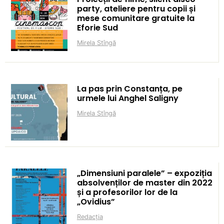
party, ateliere pentru copii și
mese comunitare gratuite la
Eforie Sud
Mirela Stîngă
La pas prin Constanța, pe
urmele lui Anghel Saligny
Mirela Stîngă
„Dimensiuni paralele” – expoziția
absolvenților de master din 2022
și a profesorilor lor de la
„Ovidius”
Redacția