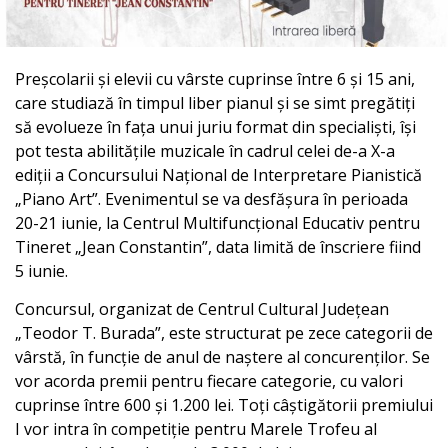
Preșcolarii și elevii cu vârste cuprinse între 6 și 15 ani,
care studiază în timpul liber pianul și se simt pregătiți
să evolueze în fața unui juriu format din specialiști, își
pot testa abilitățile muzicale în cadrul celei de-a X-a
ediții a Concursului Național de Interpretare Pianistică
„Piano Art”. Evenimentul se va desfășura în perioada
20-21 iunie, la Centrul Multifuncțional Educativ pentru
Tineret „Jean Constantin”, data limită de înscriere fiind
5 iunie.
Concursul, organizat de Centrul Cultural Județean
„Teodor T. Burada”, este structurat pe zece categorii de
vârstă, în funcție de anul de naștere al concurenților. Se
vor acorda premii pentru fiecare categorie, cu valori
cuprinse între 600 și 1.200 lei. Toți câștigătorii premiului
I vor intra în competiție pentru Marele Trofeu al