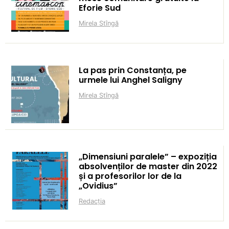
Eforie Sud
Mirela Stîngă
La pas prin Constanța, pe
urmele lui Anghel Saligny
Mirela Stîngă
„Dimensiuni paralele” – expoziția
absolvenților de master din 2022
și a profesorilor lor de la
„Ovidius”
Redacția