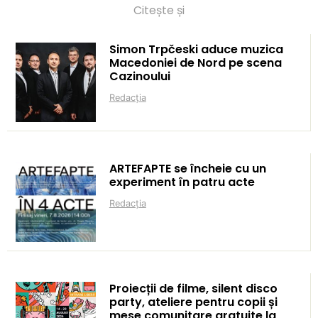
Citește și
Simon Trpčeski aduce muzica
Macedoniei de Nord pe scena
Cazinoului
Redacția
ARTEFAPTE se încheie cu un
experiment în patru acte
Redacția
Proiecții de filme, silent disco
party, ateliere pentru copii și
mese comunitare gratuite la