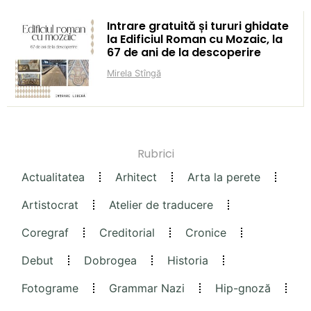
Intrare gratuită și tururi ghidate
la Edificiul Roman cu Mozaic, la
67 de ani de la descoperire
Mirela Stîngă
Rubrici
Actualitatea
Arhitect
Arta la perete
Artistocrat
Atelier de traducere
Coregraf
Creditorial
Cronice
Debut
Dobrogea
Historia
Fotograme
Grammar Nazi
Hip-gnoză