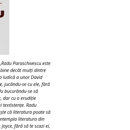
„
Radu Paraschivescu este
 bine decât mulți dintre
tea ludică a unor David
, jucându-se cu ele, fără
plu bucurându-se să
e, dar cu o erudiție
i textistențe. Radu
ește că literatura poate să
ontempla literatura din
Joyce, fără să te scazi ei,