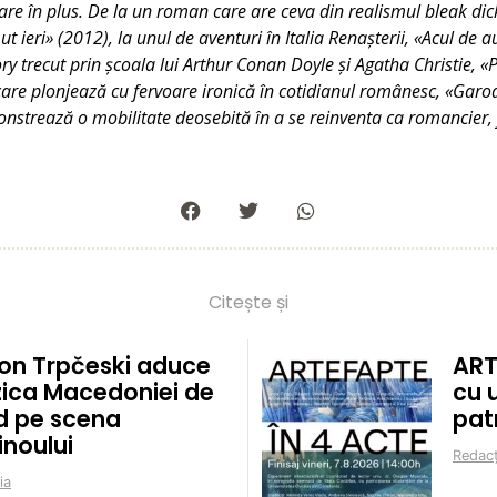
re în plus. De la un roman care are ceva din realismul bleak dic
t ieri» (2012), la unul de aventuri în Italia Renașterii, «Acul de au
ry trecut prin școala lui Arthur Conan Doyle și Agatha Christie, «
care plonjează cu fervoare ironică în cotidianul românesc, «Garoa
strează o mobilitate deosebită în a se reinventa ca romancier, 
Citește și
on Trpčeski aduce
ART
ica Macedoniei de
cu 
d pe scena
pat
inoului
Redacț
ia