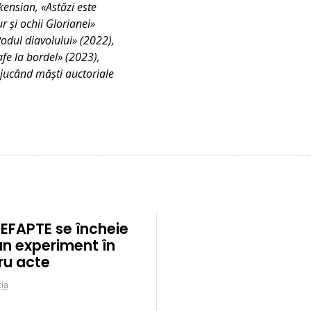
kensian, «Astăzi este
r și ochii Glorianei»
Podul diavolului» (2022),
fe la bordel» (2023),
jucând măști auctoriale
EFAPTE se încheie
un experiment în
ru acte
ia