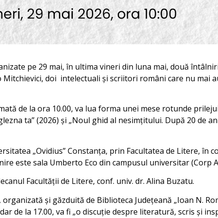
nizate pe 29 mai, în ultima vineri din luna mai, două întâlnir
Mitchievici, doi intelectuali și scriitori români care nu mai 
mată de la ora 10.00, va lua forma unei mese rotunde prileju
lezna ta” (2026) și „Noul ghid al nesimțitului. După 20 de an
rsitatea „Ovidius” Constanța, prin Facultatea de Litere, în c
nire este sala Umberto Eco din campusul universitar (Corp A, 
canul Facultății de Litere, conf. univ. dr. Alina Buzatu.
, organizată și găzduită de Biblioteca Județeană „Ioan N. R
, dar de la 17.00, va fi „o discuție despre literatură, scris și insp