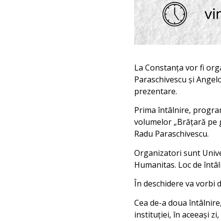
La Constanța vor fi orga
Paraschivescu și Angelo 
prezentare.
Prima întâlnire, progra
volumelor „Brățară pe g
Radu Paraschivescu.
Organizatori sunt Unive
Humanitas. Loc de întâl
În deschidere va vorbi de
Cea de-a doua întâlnire
instituției, în aceeași zi