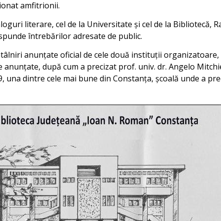
onat amfitrionii.
loguri literare, cel de la Universitate și cel de la Bibliotecă,
ăspunde întrebărilor adresate de public.
âlniri anunțate oficial de cele două instituții organizatoare, 
e anunțate, după cum a precizat prof. univ. dr. Angelo Mitchi
29, una dintre cele mai bune din Constanța, școală unde a pre