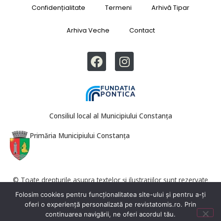
Confidențialitate
Termeni
Arhivă Tipar
Arhiva Veche
Contact
Consiliul local al Municipiului Constanța
Primăria Municipiului Constanța
© Toate drepturile asupra textelor și ilustrațiilor sunt rezervate
Revista Tomis. Reproducerea totală sau parțială este interzisă fără
Folosim cookies pentru funcționalitatea site-ului și pentru a-ți
acordul redacției.
oferi o experiență personalizată pe revistatomis.ro. Prin
continuarea navigării, ne oferi acordul tău.