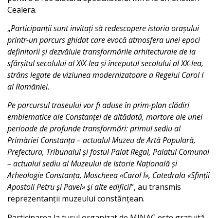
Cealera.
„
Participanții sunt invitați să redescopere istoria orașului
printr-un parcurs ghidat care evocă atmosfera unei epoci
definitorii și dezvăluie transformările arhitecturale de la
sfârșitul secolului al XIX-lea și începutul secolului al XX-lea,
strâns legate de viziunea modernizatoare a Regelui Carol I
al României.
Pe parcursul traseului vor fi aduse în prim-plan clădiri
emblematice ale Constanței de altădată, martore ale unei
perioade de profunde transformări: primul sediu al
Primăriei Constanța – actualul Muzeu de Artă Populară,
Prefectura, Tribunalul și fostul Palat Regal, Palatul Comunal
– actualul sediu al Muzeului de Istorie Națională și
Arheologie Constanța, Moscheea «Carol I», Catedrala «Sfinții
Apostoli Petru și Pavel» și alte edificii
”, au transmis
reprezentanții muzeului constănțean.
Participarea la turul organizat de MINAC este gratuită.