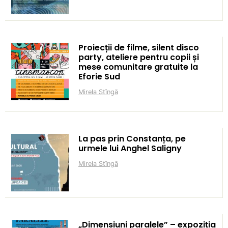
Proiecții de filme, silent disco
party, ateliere pentru copii și
mese comunitare gratuite la
Eforie Sud
Mirela Stîngă
La pas prin Constanța, pe
urmele lui Anghel Saligny
Mirela Stîngă
„Dimensiuni paralele” – expoziția