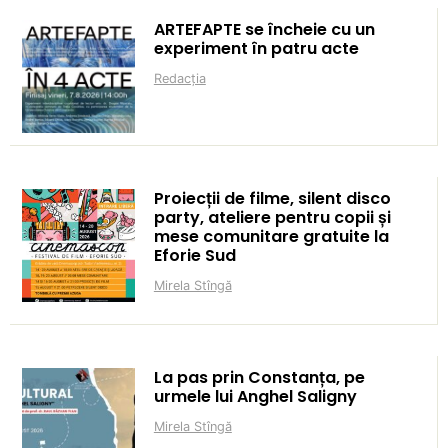
ARTEFAPTE se încheie cu un
experiment în patru acte
Redacția
Proiecții de filme, silent disco
party, ateliere pentru copii și
mese comunitare gratuite la
Eforie Sud
Mirela Stîngă
La pas prin Constanța, pe
urmele lui Anghel Saligny
Mirela Stîngă