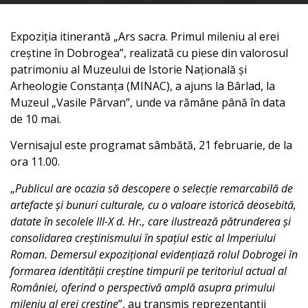
Expoziția itinerantă „Ars sacra. Primul mileniu al erei
creștine în Dobrogea”, realizată cu piese din valorosul
patrimoniu al Muzeului de Istorie Națională și
Arheologie Constanța (MINAC), a ajuns la Bârlad, la
Muzeul „Vasile Pârvan”, unde va rămâne până în data
de 10 mai.
Vernisajul este programat sâmbătă, 21 februarie, de la
ora 11.00.
„
Publicul are ocazia să descopere o selecție remarcabilă de
artefacte și bunuri culturale, cu o valoare istorică deosebită,
datate în secolele III-X d. Hr., care ilustrează pătrunderea și
consolidarea creștinismului în spațiul estic al Imperiului
Roman. Demersul expozițional evidențiază rolul Dobrogei în
formarea identității creștine timpurii pe teritoriul actual al
României, oferind o perspectivă amplă asupra primului
mileniu al erei creștine
”, au transmis reprezentanții