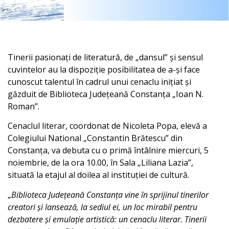
Tinerii pasionați de literatură, de „dansul” și sensul
cuvintelor au la dispoziție posibilitatea de a-și face
cunoscut talentul în cadrul unui cenaclu inițiat și
găzduit de Biblioteca Județeană Constanța „Ioan N.
Roman”.
Cenaclul literar, coordonat de Nicoleta Popa, elevă a
Colegiului National „Constantin Brătescu” din
Constanța, va debuta cu o primă întâlnire miercuri, 5
noiembrie, de la ora 10.00, în Sala „Liliana Lazia”,
situată la etajul al doilea al instituției de cultură.
„
Biblioteca Județeană Constanța vine în sprijinul tinerilor
creatori și lansează, la sediul ei, un loc mirabil pentru
dezbatere și emulație artistică: un cenaclu literar. Tinerii