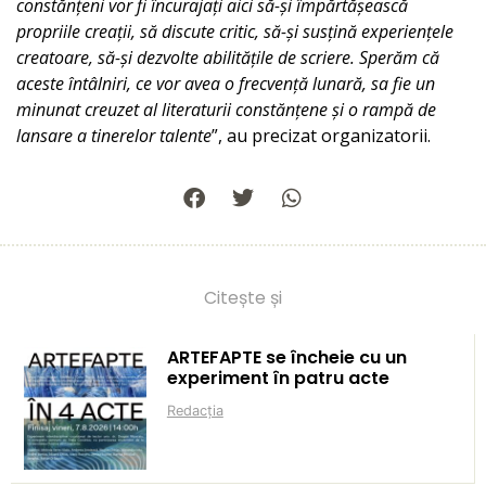
constănțeni vor fi încurajați aici să-și împărtășească
propriile creații, să discute critic, să-și susțină experiențele
creatoare, să-și dezvolte abilitățile de scriere. Sperăm că
aceste întâlniri, ce vor avea o frecvență lunară, sa fie un
minunat creuzet al literaturii constănțene și o rampă de
lansare a tinerelor talente
”, au precizat organizatorii.
Citește și
ARTEFAPTE se încheie cu un
experiment în patru acte
Redacția