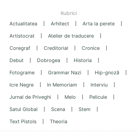
Rubrici
Actualitatea
Arhitect
Arta la perete
Artistocrat
Atelier de traducere
Coregraf
Creditorial
Cronice
Debut
Dobrogea
Historia
Fotograme
Grammar Nazi
Hip-gnoză
Icre Negre
In Memoriam
Interviu
Jurnal de Priveghi
Melo
Pelicule
Satul Global
Scena
Stem
Text Pistols
Theoria