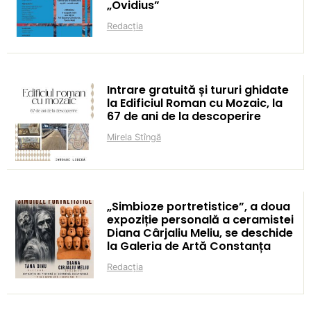
„Ovidius”
Redacția
Intrare gratuită și tururi ghidate
la Edificiul Roman cu Mozaic, la
67 de ani de la descoperire
Mirela Stîngă
„Simbioze portretistice”, a doua
expoziție personală a ceramistei
Diana Cârjaliu Meliu, se deschide
la Galeria de Artă Constanța
Redacția