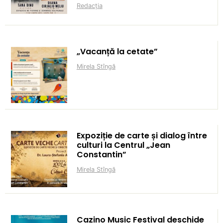
Redacția
„Vacanță la cetate”
Mirela Stîngă
Expoziție de carte și dialog între
culturi la Centrul „Jean
Constantin”
Mirela Stîngă
Cazino Music Festival deschide