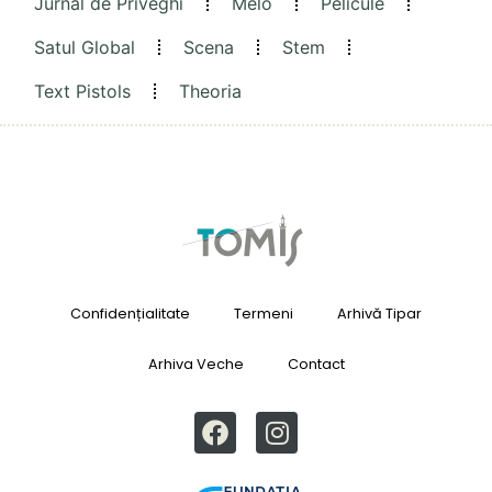
Jurnal de Priveghi
Melo
Pelicule
Satul Global
Scena
Stem
Text Pistols
Theoria
Confidențialitate
Termeni
Arhivă Tipar
Arhiva Veche
Contact