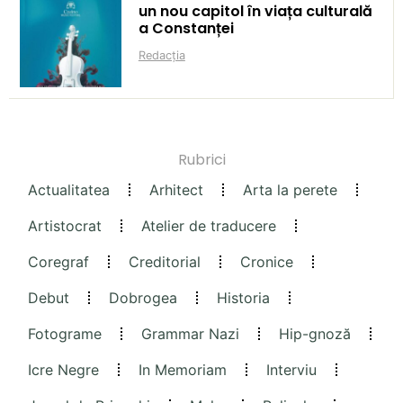
un nou capitol în viața culturală
a Constanței
Redacția
Rubrici
Actualitatea
Arhitect
Arta la perete
Artistocrat
Atelier de traducere
Coregraf
Creditorial
Cronice
Debut
Dobrogea
Historia
Fotograme
Grammar Nazi
Hip-gnoză
Icre Negre
In Memoriam
Interviu