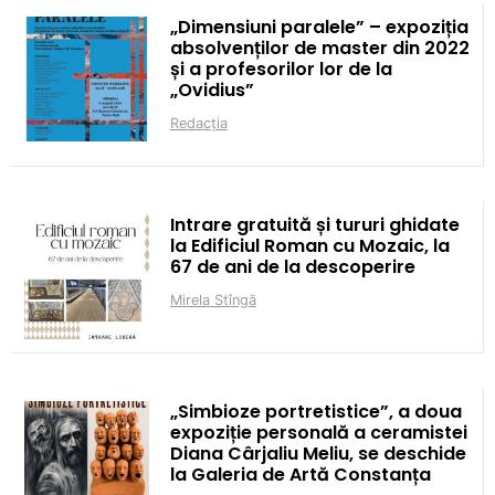
„Dimensiuni paralele” – expoziția
absolvenților de master din 2022
și a profesorilor lor de la
„Ovidius”
Redacția
Intrare gratuită și tururi ghidate
la Edificiul Roman cu Mozaic, la
67 de ani de la descoperire
Mirela Stîngă
„Simbioze portretistice”, a doua
expoziție personală a ceramistei
Diana Cârjaliu Meliu, se deschide
la Galeria de Artă Constanța