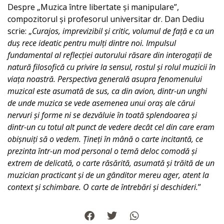
Despre „Muzica între libertate și manipulare”,
compozitorul și profesorul universitar dr. Dan Dediu
scrie: „
Curajos, imprevizibil și critic, volumul de față e ca un
duș rece ideatic pentru mulți dintre noi. Impulsul
fundamental al reflecției autorului răsare din interogații de
natură filosofică cu privire la sensul, rostul și rolul muzicii în
viața noastră. Perspectiva generală asupra fenomenului
muzical este asumată de sus, ca din avion, dintr-un unghi
de unde muzica se vede asemenea unui oraș ale cărui
nervuri și forme ni se dezvăluie în toată splendoarea și
dintr-un cu totul alt punct de vedere decât cel din care eram
obișnuiți să o vedem. Țineți în mână o carte incitantă, ce
prezinta într-un mod personal o temă deloc comodă și
extrem de delicată, o carte răsărită, asumată și trăită de un
muzician practicant și de un gânditor mereu ager, atent la
context și schimbare. O carte de întrebări și deschideri.
”