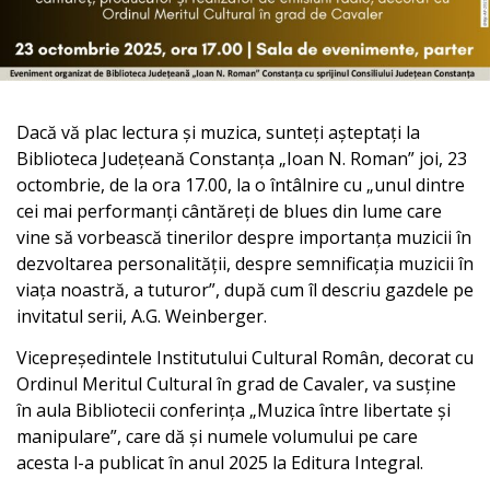
Dacă vă plac lectura și muzica, sunteți așteptați la
Biblioteca Județeană Constanța „Ioan N. Roman” joi, 23
octombrie, de la ora 17.00, la o întâlnire cu „unul dintre
cei mai performanți cântăreți de blues din lume care
vine să vorbească tinerilor despre importanța muzicii în
dezvoltarea personalității, despre semnificația muzicii în
viața noastră, a tuturor”, după cum îl descriu gazdele pe
invitatul serii, A.G. Weinberger.
Vicepreședintele Institutului Cultural Român, decorat cu
Ordinul Meritul Cultural în grad de Cavaler, va susține
în aula Bibliotecii conferința „Muzica între libertate și
manipulare”, care dă și numele volumului pe care
acesta l-a publicat în anul 2025 la Editura Integral.