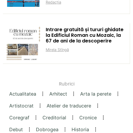
Redacția
Intrare gratuită și tururi ghidate
la Edificiul Roman cu Mozaic, la
67 de ani de la descoperire
Mirela Stîngă
Rubrici
Actualitatea
Arhitect
Arta la perete
Artistocrat
Atelier de traducere
Coregraf
Creditorial
Cronice
Debut
Dobrogea
Historia