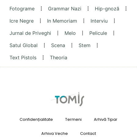
Fotograme
Grammar Nazi
Hip-gnoză
Icre Negre
In Memoriam
Interviu
Jurnal de Priveghi
Melo
Pelicule
Satul Global
Scena
Stem
Text Pistols
Theoria
Confidențialitate
Termeni
Arhivă Tipar
Arhiva Veche
Contact