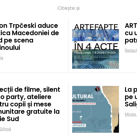
Citește și
on Trpčeski aduce
ART
ica Macedoniei de
cu 
d pe scena
pat
inoului
Redacț
ia
ecții de filme, silent
La 
o party, ateliere
pe 
ru copii și mese
Sal
unitare gratuite la
Mirela
ie Sud
Stîngă