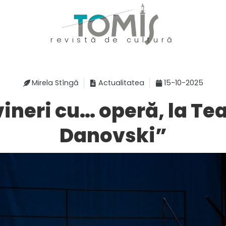
revistă de cultură
Mirela Stîngă
Actualitatea
15-10-2025
ineri cu… operă, la Te
Danovski”