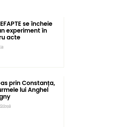
EFAPTE se încheie
un experiment în
ru acte
ia
pas prin Constanța,
urmele lui Anghel
igny
 Stîngă