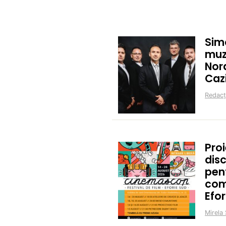
Sim
muz
Nor
Caz
Redacț
Proi
disc
pent
com
Efor
Mirela 