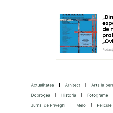
„Di
expo
de m
prof
„Ov
Redacț
Actualitatea
Arhitect
Arta la per
Dobrogea
Historia
Fotograme
Jurnal de Priveghi
Melo
Pelicule