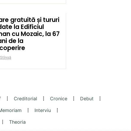
are gratuită și tururi
ate la Edificiul
an cu Mozaic, la 67
ni de la
coperire
 Stîngă
f
Creditorial
Cronice
Debut
 Memoriam
Interviu
Theoria