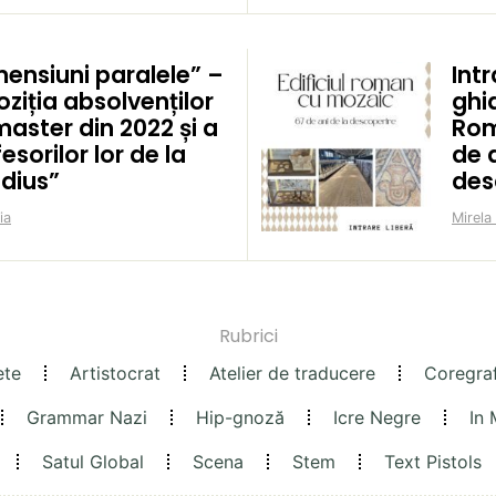
mensiuni paralele” –
Intr
ziția absolvenților
ghid
aster din 2022 și a
Rom
esorilor lor de la
de a
idius”
des
ia
Mirela
Rubrici
ete
Artistocrat
Atelier de traducere
Coregra
Grammar Nazi
Hip-gnoză
Icre Negre
In
Satul Global
Scena
Stem
Text Pistols