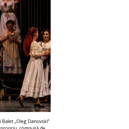
și Balet „Oleg Danovski”
ul propriu, compusă de