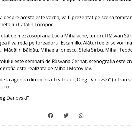
ă despre acesta este vorba, va fi prezentat pe scena tomitan
heta lui Cătălin Țoropoc.
erpretat de mezzosoprana Lucia Mihalache, tenorul Răsvan Săra
ea îl va reda pe toreadorul Escamillo. Alături de ei se vor m
u, Mădălin Băldău, Mihaela Ionescu, Stela Sîrbu, Mihai Teod
acolului este semnată de Răsvana Cernat, scenografia este c
egrafia este realizată de Mihail Motovilov.
de la agenția din incinta Teatrului „Oleg Danovski” (intrarea
et.ro
.
leg Danovski”