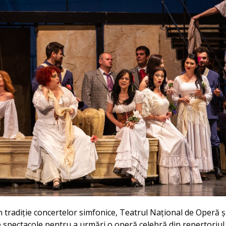
in tradiție concertelor simfonice, Teatrul Național de Operă 
 de spectacole pentru a urmări o operă celebră din repertori