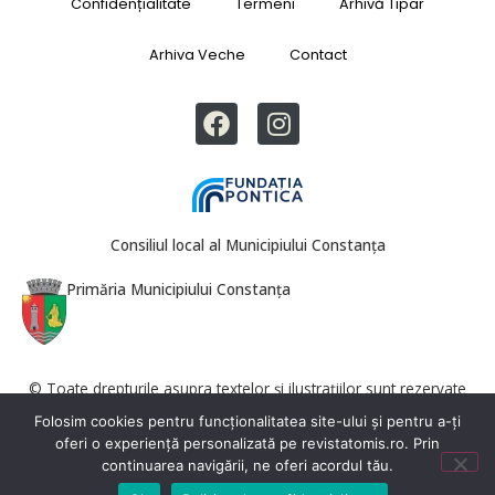
Confidențialitate
Termeni
Arhivă Tipar
Arhiva Veche
Contact
Consiliul local al Municipiului Constanța
Primăria Municipiului Constanța
© Toate drepturile asupra textelor și ilustrațiilor sunt rezervate
Revista Tomis. Reproducerea totală sau parțială este interzisă fără
Folosim cookies pentru funcționalitatea site-ului și pentru a-ți
acordul redacției.
oferi o experiență personalizată pe revistatomis.ro. Prin
continuarea navigării, ne oferi acordul tău.