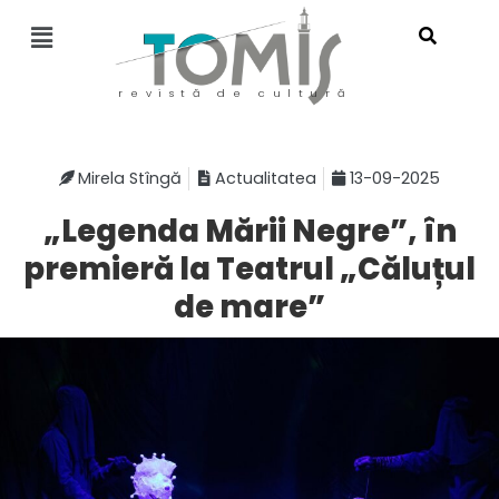
revistă de cultură
Mirela Stîngă
Actualitatea
13-09-2025
„Legenda Mării Negre”, în
premieră la Teatrul „Căluțul
de mare”