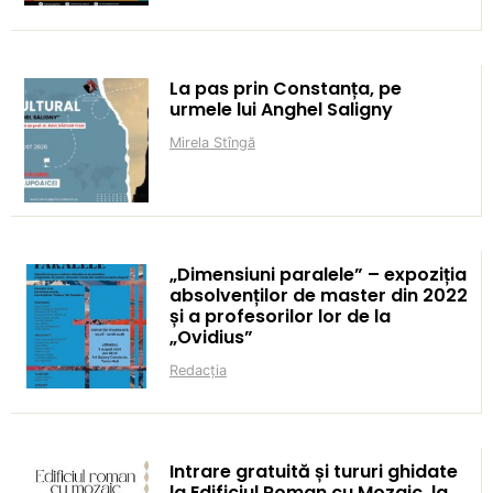
La pas prin Constanța, pe
urmele lui Anghel Saligny
Mirela Stîngă
„Dimensiuni paralele” – expoziția
absolvenților de master din 2022
și a profesorilor lor de la
„Ovidius”
Redacția
Intrare gratuită și tururi ghidate
la Edificiul Roman cu Mozaic, la