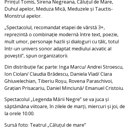
Prințul Tomis, Sirena Negreana, Căluțul de Mare,
Duhul apelor, Meduza Mică, Meduzele și Tauctis-
Monstrul apelor.
„Spectacolul, recomandat etapei de vârstă 3+,
reprezintă o combinație modernă între text, poezie,
mult umor, personaje hazlii și dialoguri cu tâlc, totul
într-un univers sonor adaptat mediului acvatic al
poveștii”, spun organizatorii.
Din distribuție fac parte: Inga Marcu/ Andrei Stroescu,
Ion Ciolan/ Claudia Brădescu, Daniela Vlad/ Clara
Ghiuvelechian, Tiberiu Roșu, Rovena Paraschivoi,
Grațian Prisacariu, Daniel Minciună/ Emanuel Cristoiu.
Spectacolul „Legenda Mării Negre” se va juca și
săptămâna viitoare, în zilele de marți, miercuri și joi, de
la orele 10.00.
Sursă foto: Teatrul „Căluțul de mare”