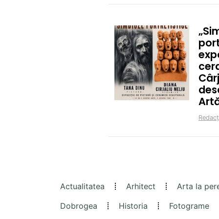
„Si
port
exp
cer
Cârj
des
Art
Redacț
Actualitatea
Arhitect
Arta la per
Dobrogea
Historia
Fotograme