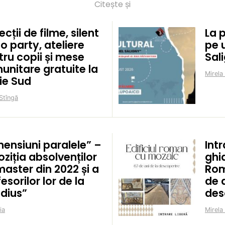
Citește și
ecții de filme, silent
La 
o party, ateliere
pe 
ru copii și mese
Sal
unitare gratuite la
Mirela
ie Sud
Stîngă
mensiuni paralele” –
Intr
ziția absolvenților
ghid
aster din 2022 și a
Rom
esorilor lor de la
de a
idius”
des
ia
Mirela