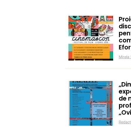
Proi
disc
pent
com
Efor
Mirela 
„Di
expo
de m
prof
„Ov
Redacț