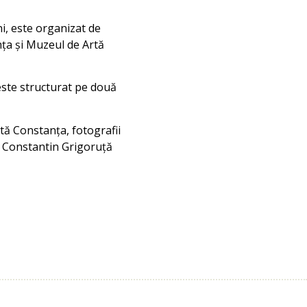
ni, este organizat de
nța și Muzeul de Artă
ste structurat pe două
rtă Constanța, fotografii
l Constantin Grigoruță