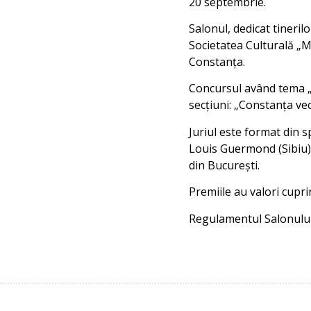
20 septembrie.
Salonul, dedicat tineril
Societatea Culturală „M
Constanța.
Concursul având tema „
secțiuni: „Constanța vec
Juriul este format din s
Louis Guermond (Sibiu),
din București.
Premiile au valori cuprin
Regulamentul Salonului