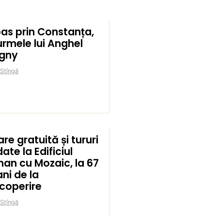
pas prin Constanța,
urmele lui Anghel
igny
 Stîngă
are gratuită și tururi
ate la Edificiul
an cu Mozaic, la 67
ni de la
coperire
 Stîngă