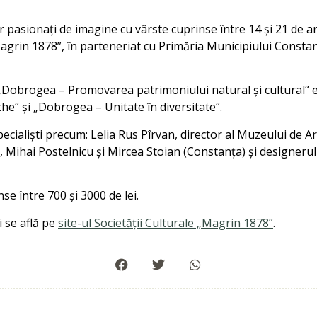
or pasionați de imagine cu vârste cuprinse între 14 și 21 de a
agrin 1878”, în parteneriat cu Primăria Municipiului Consta
Dobrogea – Promovarea patrimoniului natural și cultural“ e
he“ și „Dobrogea – Unitate în diversitate“.
pecialiști precum: Lelia Rus Pîrvan, director al Muzeului de A
 Mihai Postelnicu și Mircea Stoian (Constanța) și designeru
se între 700 și 3000 de lei.
 se află pe
site-ul Societății Culturale „Magrin 1878”
.