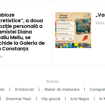
mbioze
„Va
retistice”, a doua
Mirela
oziție personală a
amistei Diana
aliu Meliu, se
chide la Galeria de
ă Constanța
ia
Rubrici
ete
Artistocrat
Atelier de traducere
Coregra
Grammar Nazi
Hip-gnoză
Icre Negre
In