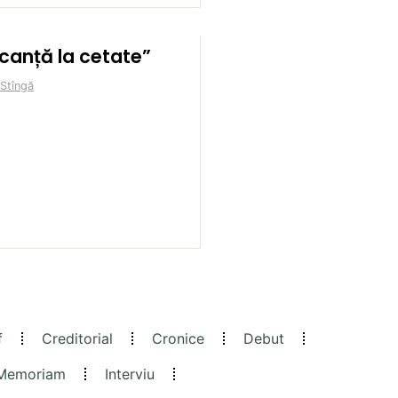
canță la cetate”
 Stîngă
f
Creditorial
Cronice
Debut
 Memoriam
Interviu