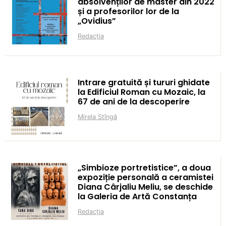
absolvenților de master din 2022
și a profesorilor lor de la
„Ovidius”
Redacția
Intrare gratuită și tururi ghidate
la Edificiul Roman cu Mozaic, la
67 de ani de la descoperire
Mirela Stîngă
„Simbioze portretistice”, a doua
expoziție personală a ceramistei
Diana Cârjaliu Meliu, se deschide
la Galeria de Artă Constanța
Redacția