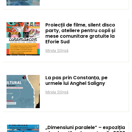
Proiecții de filme, silent disco
party, ateliere pentru copii și
mese comunitare gratuite la
Eforie Sud
Mirela Stîngă
La pas prin Constanța, pe
urmele lui Anghel Saligny
Mirela Stîngă
„Dimensiuni paralele” – expoziția