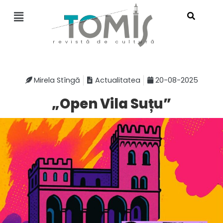
revistă de cultură
Mirela Stîngă
Actualitatea
20-08-2025
„Open Vila Suțu”