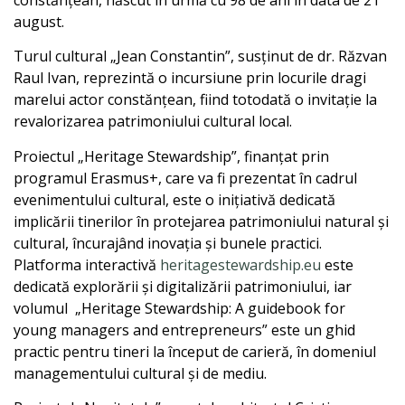
constănțean, născut în urmă cu 98 de ani în data de 21
august.
Turul cultural „Jean Constantin”, susținut de dr. Răzvan
Raul Ivan, reprezintă o incursiune prin locurile dragi
marelui actor constănțean, fiind totodată o invitație la
revalorizarea patrimoniului cultural local.
Proiectul „Heritage Stewardship”, finanțat prin
programul Erasmus+, care va fi prezentat în cadrul
evenimentului cultural, este o inițiativă dedicată
implicării tinerilor în protejarea patrimoniului natural și
cultural, încurajând inovația și bunele practici.
Platforma interactivă
heritagestewardship.eu
este
dedicată explorării și digitalizării patrimoniului, iar
volumul „Heritage Stewardship: A guidebook for
young managers and entrepreneurs” este un ghid
practic pentru tineri la început de carieră, în domeniul
managementului cultural și de mediu.