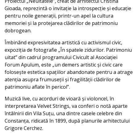
Proiectul „Neuitatele”, creat de arhitectul Cristina
Gioada, reprezintă o invitație la introspecție și educație
pentru noile generații, printr-un apel la cultura
memoriei și la protejarea clădirilor de patrimoniu
dobrogean.
Îmbinând expresivitatea artistică cu activismul civic,
expoziția de fotografie „În spatele zidurilor. Patrimoniu
uitat” din cadrul programului Civicult al Asociației
Forum Apulum, este „un demers artistic și civic care
folosește estetica spațiilor abandonate pentru a atrage
atenția asupra frumuseții și fragilității clădirilor de
patrimoniu aflate în pericol”.
Muzică live, cu acorduri de vioară și violoncel, în
interpretarea Velvet Strings, va conferi o notă aparte
întâlnirii din Vila Suțu, una dintre casele celebre din
Constanța, ridicată în 1899, după planurile arhitectului
Grigore Cerchez.