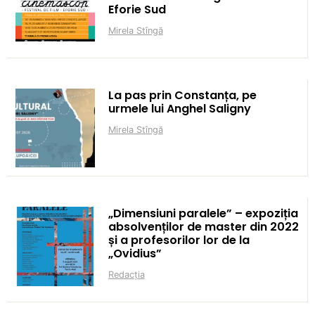
Eforie Sud
Mirela Stîngă
La pas prin Constanța, pe
urmele lui Anghel Saligny
Mirela Stîngă
„Dimensiuni paralele” – expoziția
absolvenților de master din 2022
și a profesorilor lor de la
„Ovidius”
Redacția