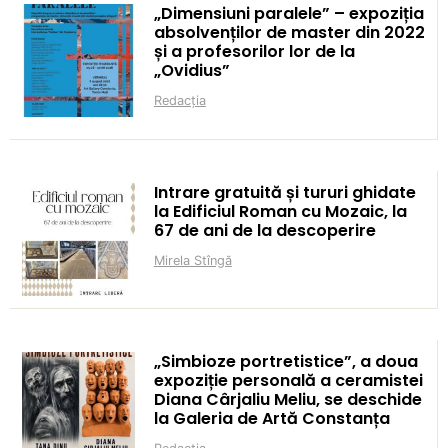
„Dimensiuni paralele” – expoziția
absolvenților de master din 2022
și a profesorilor lor de la
„Ovidius”
Redacția
Intrare gratuită și tururi ghidate
la Edificiul Roman cu Mozaic, la
67 de ani de la descoperire
Mirela Stîngă
„Simbioze portretistice”, a doua
expoziție personală a ceramistei
Diana Cârjaliu Meliu, se deschide
la Galeria de Artă Constanța