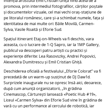
intenția artistului Emil Cristian Ghiță fiind acela de a
promova, prin intermediul fotografilor, cărților poștale
și documentelor vizuale, cel mai vechi oraș-stațiune de
pe litoralul românesc, care și-a schimbat numele, fața și
identitatea de mai multe ori: Băile Movilă, Carmen-
Sylva, Vasile Roaită și Eforie Sud.
Spațiul itinerant Etaj-on-Wheels va fi deschis, vara
aceasta, cu o lucrare de 1-Q Sapro, iar la 1MP Gallery,
publicul va descoperi patru artiști cu practici și
experiențe diferite: Lea Rasovszky, Andrei Popovici,
Alexandra Dumitrescu și Emil Cristian Ghiță.
Deschiderea oficială a festivalului „Eforie Colorat” va fi
precedată de un warm-up susținut de DJ Daw1d.
Surprizele inaugurale nu se opresc însă aici, deoarece,
după cum anunță organizatorii, „în grădina
Cinemascop, Cărturești lansează «Poetic Hub #19»,
Liceul «Carmen Sylva» din Eforie Sud vine în grădina de
vară cu un performance al cercului de robotică, iar