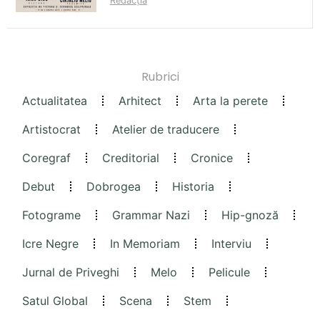
Redacția
Rubrici
Actualitatea
Arhitect
Arta la perete
Artistocrat
Atelier de traducere
Coregraf
Creditorial
Cronice
Debut
Dobrogea
Historia
Fotograme
Grammar Nazi
Hip-gnoză
Icre Negre
In Memoriam
Interviu
Jurnal de Priveghi
Melo
Pelicule
Satul Global
Scena
Stem