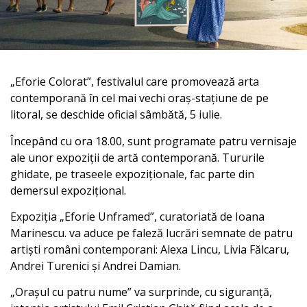
„Eforie Colorat”, festivalul care promovează arta
contemporană în cel mai vechi oraș-stațiune de pe
litoral, se deschide oficial sâmbătă, 5 iulie.
Începând cu ora 18.00, sunt programate patru vernisaje
ale unor expoziții de artă contemporană. Tururile
ghidate, pe traseele expoziționale, fac parte din
demersul expozițional.
Expoziția „Eforie Unframed”, curatoriată de Ioana
Marinescu. va aduce pe faleză lucrări semnate de patru
artiști români contemporani: Alexa Lincu, Livia Fălcaru,
Andrei Turenici și Andrei Damian.
„Orașul cu patru nume” va surprinde, cu siguranță,