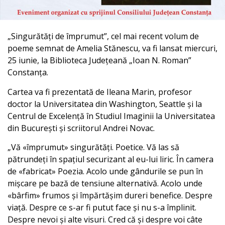
„Singurătăți de împrumut”, cel mai recent volum de
poeme semnat de Amelia Stănescu, va fi lansat miercuri,
25 iunie, la Biblioteca Județeană „Ioan N. Roman”
Constanța.
Cartea va fi prezentată de Ileana Marin, profesor
doctor la Universitatea din Washington, Seattle și la
Centrul de Excelență în Studiul Imaginii la Universitatea
din București și scriitorul Andrei Novac.
„Vă «împrumut» singurătăți. Poetice. Vă las să
pătrundeți în spațiul securizant al eu-lui liric. În camera
de «fabricat» Poezia. Acolo unde gândurile se pun în
mișcare pe bază de tensiune alternativă. Acolo unde
«bârfim» frumos și împărtășim dureri benefice. Despre
viață. Despre ce s-ar fi putut face și nu s-a împlinit.
Despre nevoi și alte visuri. Cred că și despre voi câte