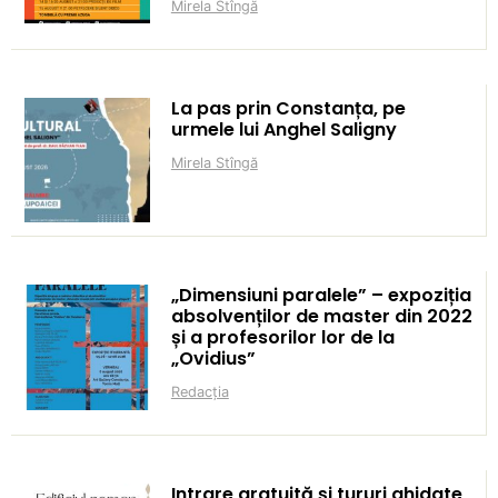
Mirela Stîngă
La pas prin Constanța, pe
urmele lui Anghel Saligny
Mirela Stîngă
„Dimensiuni paralele” – expoziția
absolvenților de master din 2022
și a profesorilor lor de la
„Ovidius”
Redacția
Intrare gratuită și tururi ghidate