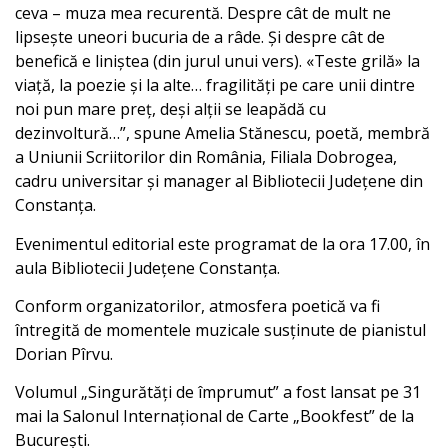
ceva – muza mea recurentă. Despre cât de mult ne
lipsește uneori bucuria de a râde. Și despre cât de
benefică e liniștea (din jurul unui vers). «Teste grilă» la
viață, la poezie și la alte… fragilități pe care unii dintre
noi pun mare preț, deși alții se leapădă cu
dezinvoltură…”, spune Amelia Stănescu, poetă, membră
a Uniunii Scriitorilor din România, Filiala Dobrogea,
cadru universitar și manager al Bibliotecii Județene din
Constanța.
Evenimentul editorial este programat de la ora 17.00, în
aula Bibliotecii Județene Constanța.
Conform organizatorilor, atmosfera poetică va fi
întregită de momentele muzicale susținute de pianistul
Dorian Pîrvu.
Volumul „Singurătăți de împrumut” a fost lansat pe 31
mai la Salonul Internațional de Carte „Bookfest” de la
București.