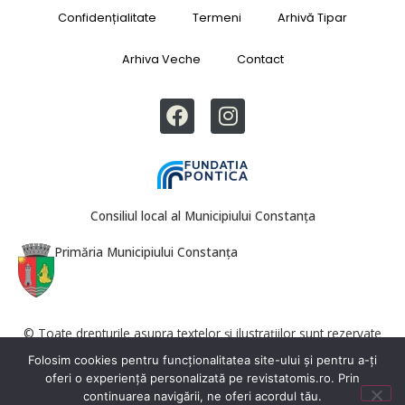
Confidențialitate
Termeni
Arhivă Tipar
Arhiva Veche
Contact
Consiliul local al Municipiului Constanța
Primăria Municipiului Constanța
© Toate drepturile asupra textelor și ilustrațiilor sunt rezervate
Revista Tomis. Reproducerea totală sau parțială este interzisă fără
Folosim cookies pentru funcționalitatea site-ului și pentru a-ți
acordul redacției.
oferi o experiență personalizată pe revistatomis.ro. Prin
continuarea navigării, ne oferi acordul tău.