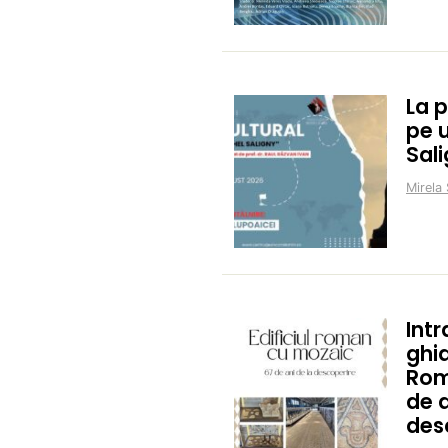
La 
pe 
Sal
Mirela 
Intr
ghid
Rom
de a
des