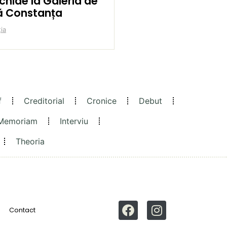
chide la Galeria de
ă Constanța
ia
f
Creditorial
Cronice
Debut
 Memoriam
Interviu
Theoria
Contact