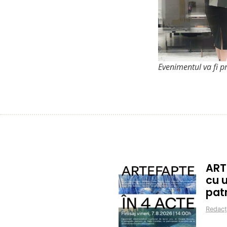
Evenimentul va fi pr
ART
cu 
pat
Redacț