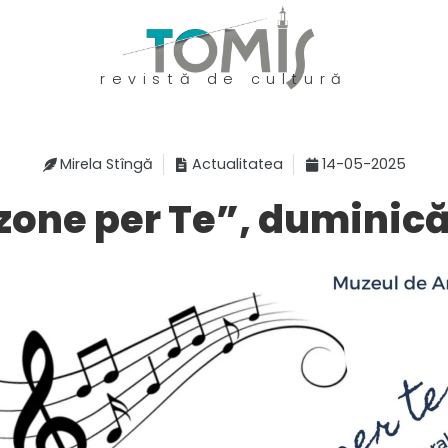
revistă de cultură
Mirela Stîngă
Actualitatea
14-05-2025
one per Te”, duminică