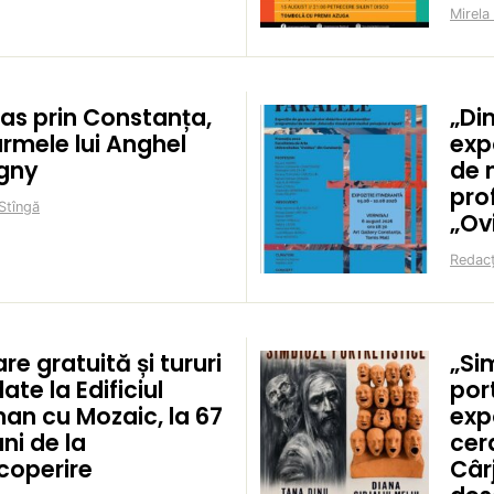
Mirela
pas prin Constanța,
„Di
urmele lui Anghel
exp
igny
de 
prof
Stîngă
„Ov
Redacț
are gratuită și tururi
„Si
ate la Edificiul
por
an cu Mozaic, la 67
exp
ni de la
cer
coperire
Cârj