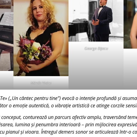
George Bijacu
Mirela Voicu
Te» („Un cântec pentru tine”) evocă o intenție profundă și asumat
tor o emoție autentică, o vibrație artistică ce atinge corzile sensi
 conceput, conturează un parcurs afectiv amplu, traversând teme 
isarea, lumina și penumbra interioară – prin mijlocirea expresiv
t cu pianul și vioara. Întregul demers sonor se articulează într-o co