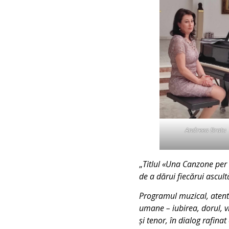
Andreea Bratu
„
Titlul «Una Canzone per 
de a dărui fiecărui ascultă
Programul muzical, atent
umane – iubirea, dorul, v
și tenor, în dialog rafina