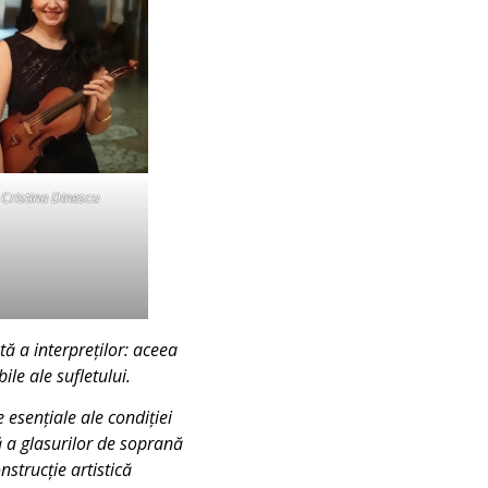
Cristina Dinescu
ă a interpreților: aceea
bile ale sufletului.
esențiale ale condiției
ă a glasurilor de soprană
nstrucție artistică