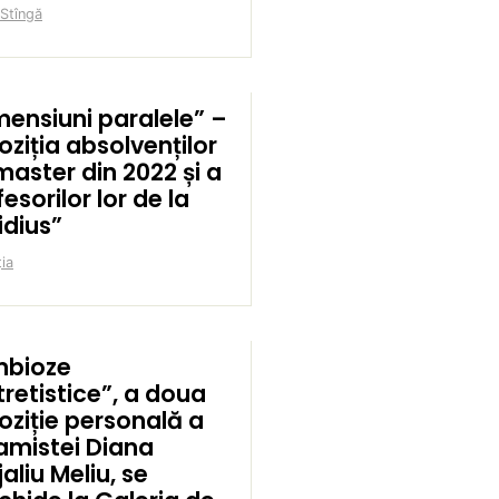
 Stîngă
mensiuni paralele” –
oziția absolvenților
master din 2022 și a
esorilor lor de la
idius”
ia
mbioze
tretistice”, a doua
oziție personală a
amistei Diana
aliu Meliu, se