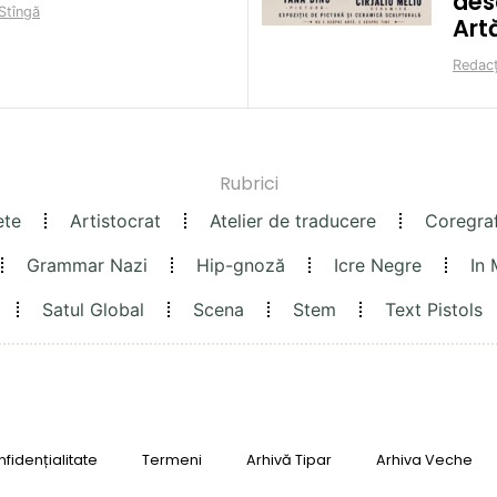
des
Stîngă
Art
Redacț
Rubrici
ete
Artistocrat
Atelier de traducere
Coregra
Grammar Nazi
Hip-gnoză
Icre Negre
In
Satul Global
Scena
Stem
Text Pistols
fidențialitate
Termeni
Arhivă Tipar
Arhiva Veche