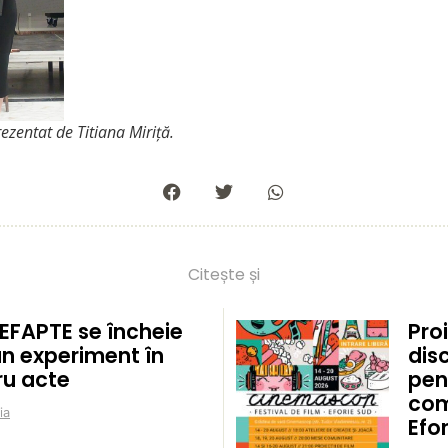
ezentat de Titiana Miriță.
Citește și
EFAPTE se încheie
Proi
un experiment în
disc
ru acte
pen
com
ia
Efo