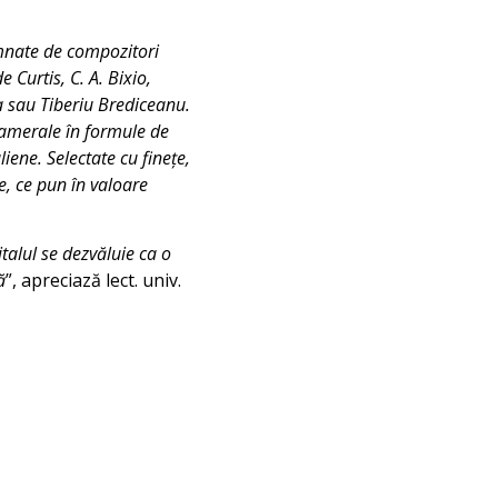
emnate de compozitori
Curtis, C. A. Bixio,
a sau Tiberiu Brediceanu.
 camerale în formule de
liene. Selectate cu finețe,
e, ce pun în valoare
talul se dezvăluie ca o
ă
”, apreciază lect. univ.