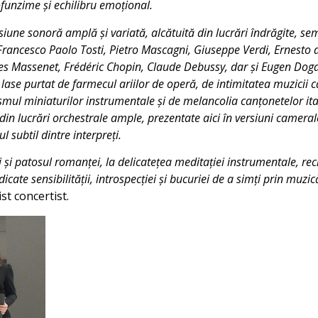
funzime și echilibru emoțional.
siune sonoră amplă și variată, alcătuită din lucrări îndrăgite, s
ncesco Paolo Tosti, Pietro Mascagni, Giuseppe Verdi, Ernesto de 
les Massenet, Frédéric Chopin, Claude Debussy, dar și Eugen Dog
se lase purtat de farmecul ariilor de operă, de intimitatea muzicii
irismul miniaturilor instrumentale și de melancolia canțonetelor ita
din lucrări orchestrale ample, prezentate aici în versiuni cameral
ul subtil dintre interpreți.
și patosul romanței, la delicatețea meditației instrumentale, reci
edicate sensibilității, introspecției și bucuriei de a simți prin muzic
st concertist.