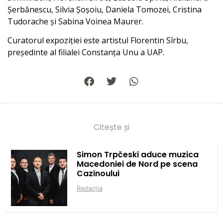
Șerbănescu, Silvia Șoșoiu, Daniela Tomozei, Cristina
Tudorache și Sabina Voinea Maurer.
Curatorul expoziției este artistul Florentin Sîrbu,
președinte al filialei Constanța Unu a UAP.
Citește și
Simon Trpčeski aduce muzica
Macedoniei de Nord pe scena
Cazinoului
Redacția