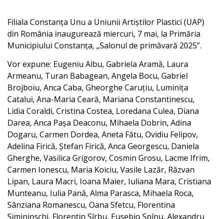
Filiala Constanța Unu a Uniunii Artiștilor Plastici (UAP)
din România inaugurează miercuri, 7 mai, la Primăria
Municipiului Constanța, „Salonul de primăvară 2025”.
Vor expune: Eugeniu Albu, Gabriela Aramă, Laura
Armeanu, Turan Babagean, Angela Bocu, Gabriel
Brojboiu, Anca Caba, Gheorghe Caruțiu, Luminița
Catalui, Ana-Maria Ceară, Mariana Constantinescu,
Lidia Coraldi, Cristina Costea, Loredana Culea, Diana
Darea, Anca Pașa Deaconu, Mihaela Dobrin, Adina
Dogaru, Carmen Dordea, Aneta Fătu, Ovidiu Felipov,
Adelina Firică, Ștefan Firică, Anca Georgescu, Daniela
Gherghe, Vasilica Grigorov, Cosmin Grosu, Lacme Ifrim,
Carmen Ionescu, Maria Koiciu, Vasile Lazăr, Răzvan
Lipan, Laura Macri, Ioana Maier, Iuliana Mara, Cristiana
Munteanu, Iulia Pană, Alma Parasca, Mihaela Roca,
Sânziana Romanescu, Oana Sfetcu, Florentina
Simininschi, Florentin Sîrbu, Eusebio Spînu, Alexandru