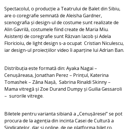
Spectacolul, o producție a Teatrului de Balet din Sibiu,
are o coregrafie semnată de Aleisha Gardner,
scenografia și design-ul de costume sunt realizate de
Alin Gavrilă, costumele fiind create de Maria Miu.
Asistenți de coregrafie sunt Răzvan Iacob și Adela
Floricioiu, de light design s-a ocupat Cristian Niculescu,
iar design-ul proiecțiilor video îi aparține lui Adrian Ban.
Distribuția este formată din: Ayaka Nagai –
Cenușăreasa, Jonathan Perez – Prințul, Katerina
Tomashek – Zâna Nașă, Sabrina Rinaldi Skinny –
Mama vitregă și Zoe Durand Dumpy și Guilia Gessaroli
– surorile vitrege.
Biletele pentru varianta sibiană a „Cenușăresei” se pot
procura de la agenția din incinta Casei de Cultură a
Sindicatelor, dar și online, de pe platforma bilet.ro.