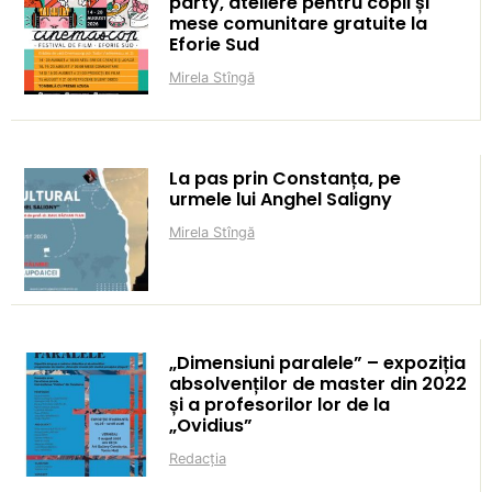
party, ateliere pentru copii și
mese comunitare gratuite la
Eforie Sud
Mirela Stîngă
La pas prin Constanța, pe
urmele lui Anghel Saligny
Mirela Stîngă
„Dimensiuni paralele” – expoziția
absolvenților de master din 2022
și a profesorilor lor de la
„Ovidius”
Redacția