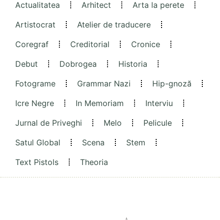
Actualitatea
Arhitect
Arta la perete
Artistocrat
Atelier de traducere
Coregraf
Creditorial
Cronice
Debut
Dobrogea
Historia
Fotograme
Grammar Nazi
Hip-gnoză
Icre Negre
In Memoriam
Interviu
Jurnal de Priveghi
Melo
Pelicule
Satul Global
Scena
Stem
Text Pistols
Theoria