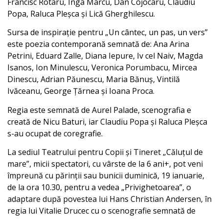
Francisc Rotaru, Inga Marcu, Dan Cojocaru, Claudiu
Popa, Raluca Pleșca și Lică Gherghilescu.
Sursa de inspirație pentru „Un cântec, un pas, un vers”
este poezia contemporană semnată de: Ana Arina
Petrini, Eduard Zalle, Diana Iepure, Iv cel Naiv, Magda
Isanos, Ion Minulescu, Veronica Porumbacu, Mircea
Dinescu, Adrian Păunescu, Maria Bănuș, Vintilă
Ivăceanu, George Țărnea și Ioana Proca.
Regia este semnată de Aurel Palade, scenografia e
creată de Nicu Baturi, iar Claudiu Popa și Raluca Pleșca
s-au ocupat de coregrafie.
La sediul Teatrului pentru Copii și Tineret „Căluțul de
mare”, micii spectatori, cu vârste de la 6 ani+, pot veni
împreună cu părinții sau bunicii duminică, 19 ianuarie,
de la ora 10.30, pentru a vedea „Privighetoarea”, o
adaptare după povestea lui Hans Christian Andersen, în
regia lui Vitalie Drucec cu o scenografie semnată de