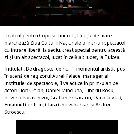
Teatrul pentru Copii și Tineret „Căluțul de mare”
marchează Ziua Culturii Naționale printr-un spectacol
cu intrare liberă, la sediu, creat special pentru această
zi și un alt spectacol, jucat în celălalt județ, la Tulcea.
Intitulat „De dragoste, de nu…”, momentul artistic pus
în scenă de regizorul Aurel Palade, manager al
instituției de spectacole, îi va aduce în prim-plan pe
actorii: Ion Ciolan, Daniel Minciună, Tiberiu Roșu,
Rovena Paraschivoi, Grațian Prisacariu, Daniela Vlad,
Emanuel Cristoiu, Clara Ghiuvelechian și Andrei
Stroescu.