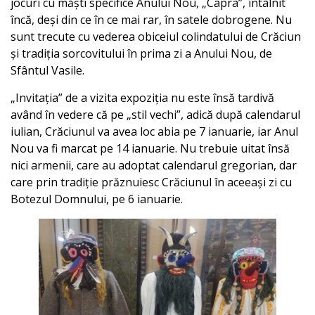
jocuri cu măști specifice Anului Nou, „Capra”, întâlnit
încă, deși din ce în ce mai rar, în satele dobrogene. Nu
sunt trecute cu vederea obiceiul colindatului de Crăciun
și tradiția sorcovitului în prima zi a Anului Nou, de
Sfântul Vasile.
„Invitația” de a vizita expoziția nu este însă tardivă
având în vedere că pe „stil vechi”, adică după calendarul
iulian, Crăciunul va avea loc abia pe 7 ianuarie, iar Anul
Nou va fi marcat pe 14 ianuarie. Nu trebuie uitat însă
nici armenii, care au adoptat calendarul gregorian, dar
care prin tradiție prăznuiesc Crăciunul în aceeași zi cu
Botezul Domnului, pe 6 ianuarie.