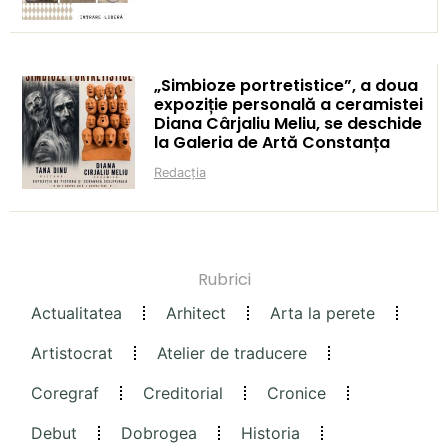
„Simbioze portretistice”, a doua
expoziție personală a ceramistei
Diana Cârjaliu Meliu, se deschide
la Galeria de Artă Constanța
Redacția
Rubrici
Actualitatea
Arhitect
Arta la perete
Artistocrat
Atelier de traducere
Coregraf
Creditorial
Cronice
Debut
Dobrogea
Historia