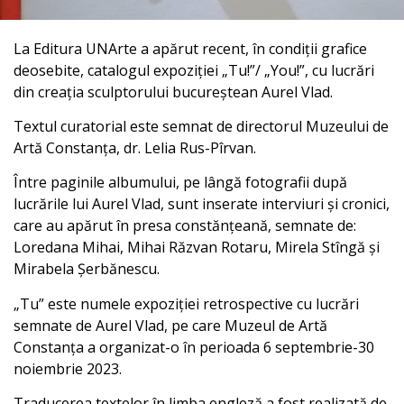
La Editura UNArte a apărut recent, în condiții grafice
deosebite, catalogul expoziției „Tu!”/ „You!”, cu lucrări
din creația sculptorului bucureștean Aurel Vlad.
Textul curatorial este semnat de directorul Muzeului de
Artă Constanța, dr. Lelia Rus-Pîrvan.
Între paginile albumului, pe lângă fotografii după
lucrările lui Aurel Vlad, sunt inserate interviuri și cronici,
care au apărut în presa constănțeană, semnate de:
Loredana Mihai, Mihai Răzvan Rotaru, Mirela Stîngă și
Mirabela Șerbănescu.
„Tu” este numele expoziției retrospective cu lucrări
semnate de Aurel Vlad, pe care Muzeul de Artă
Constanța a organizat-o în perioada 6 septembrie-30
noiembrie 2023.
Traducerea textelor în limba engleză a fost realizată de