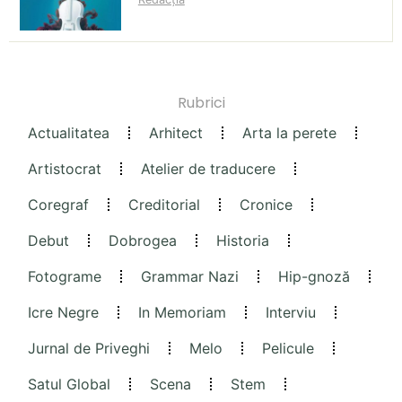
Rubrici
Actualitatea
Arhitect
Arta la perete
Artistocrat
Atelier de traducere
Coregraf
Creditorial
Cronice
Debut
Dobrogea
Historia
Fotograme
Grammar Nazi
Hip-gnoză
Icre Negre
In Memoriam
Interviu
Jurnal de Priveghi
Melo
Pelicule
Satul Global
Scena
Stem