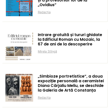
și a profesorilor lor de la
„Ovidius”
Redacția
Intrare gratuită și tururi ghidate
la Edificiul Roman cu Mozaic, la
67 de ani de la descoperire
Mirela Stîngă
„Simbioze portretistice”, a doua
expoziție personală a ceramistei
Diana Cârjaliu Meliu, se deschide
la Galeria de Artă Constanța
Redacția