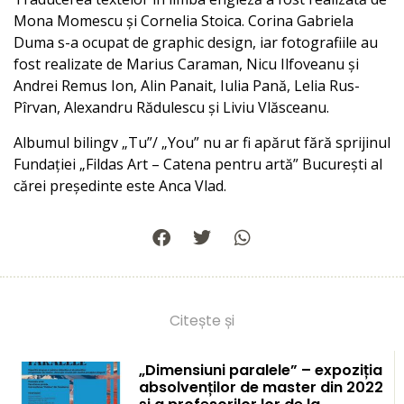
Mona Momescu și Cornelia Stoica. Corina Gabriela
Duma s-a ocupat de graphic design, iar fotografiile au
fost realizate de Marius Caraman, Nicu Ilfoveanu și
Andrei Remus Ion, Alin Panait, Iulia Pană, Lelia Rus-
Pîrvan, Alexandru Rădulescu și Liviu Vlăsceanu.
Albumul bilingv „Tu”/ „You” nu ar fi apărut fără sprijinul
Fundației „Fildas Art – Catena pentru artă” București al
cărei președinte este Anca Vlad.
Citește și
„Dimensiuni paralele” – expoziția
absolvenților de master din 2022