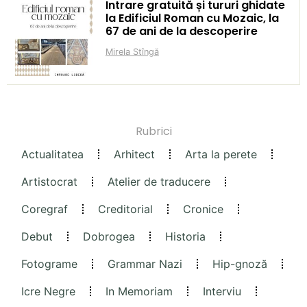
Intrare gratuită și tururi ghidate
la Edificiul Roman cu Mozaic, la
67 de ani de la descoperire
Mirela Stîngă
Rubrici
Actualitatea
Arhitect
Arta la perete
Artistocrat
Atelier de traducere
Coregraf
Creditorial
Cronice
Debut
Dobrogea
Historia
Fotograme
Grammar Nazi
Hip-gnoză
Icre Negre
In Memoriam
Interviu