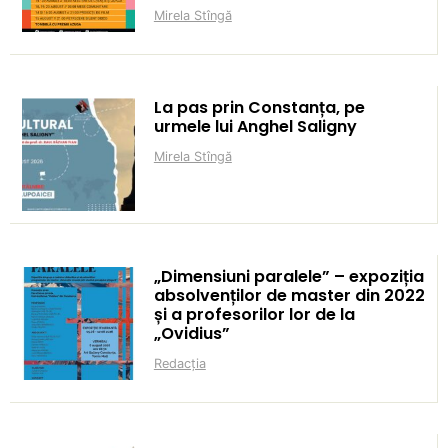
Mirela Stîngă
La pas prin Constanța, pe
urmele lui Anghel Saligny
Mirela Stîngă
„Dimensiuni paralele” – expoziția
absolvenților de master din 2022
și a profesorilor lor de la
„Ovidius”
Redacția