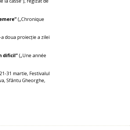
e la casse”), regizat de
efemere”
(„Chronique
-a doua proiecție a zilei
 dificil”
(„Une année
21-31 martie, Festivalul
iova, Sfântu Gheorghe,