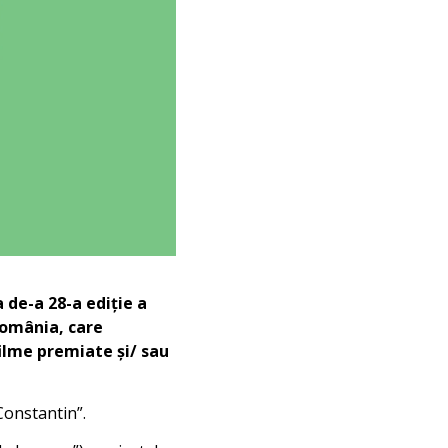
 de-a 28-a ediție a
România, care
filme premiate și/ sau
Constantin”.