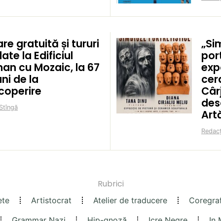
are gratuită și tururi
„Si
ate la Edificiul
por
an cu Mozaic, la 67
exp
ni de la
cer
coperire
Cârj
des
Stîngă
Art
Redacț
Rubrici
ete
Artistocrat
Atelier de traducere
Coregra
Grammar Nazi
Hip-gnoză
Icre Negre
In