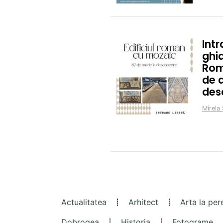
Intr
ghid
Rom
de a
des
Mirela 
Actualitatea
Arhitect
Arta la per
Dobrogea
Historia
Fotograme