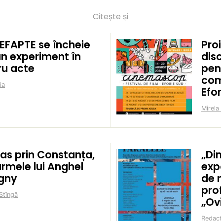
Citește și
EFAPTE se încheie
Proi
un experiment în
disc
ru acte
pen
com
ia
Efo
Mirela
pas prin Constanța,
„Di
urmele lui Anghel
exp
igny
de 
prof
Stîngă
„Ov
Redacț