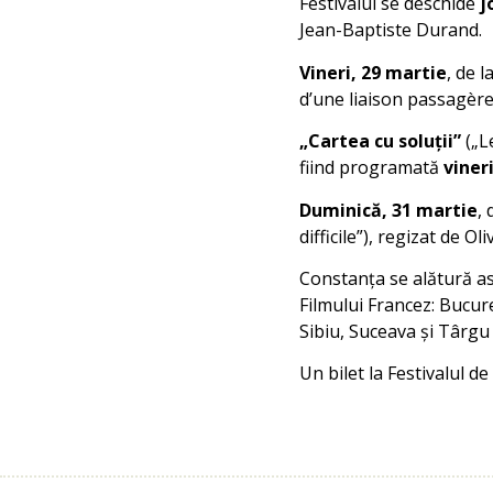
Festivalul se deschide
j
Jean-Baptiste Durand.
Vineri, 29 martie
, de l
d’une liaison passagère
„Cartea cu soluții”
(„Le
fiind programată
viner
Duminică, 31 martie
,
difficile”), regizat de O
Constanța se alătură ast
Filmului Francez: Bucur
Sibiu, Suceava și Târgu
Un bilet la Festivalul de