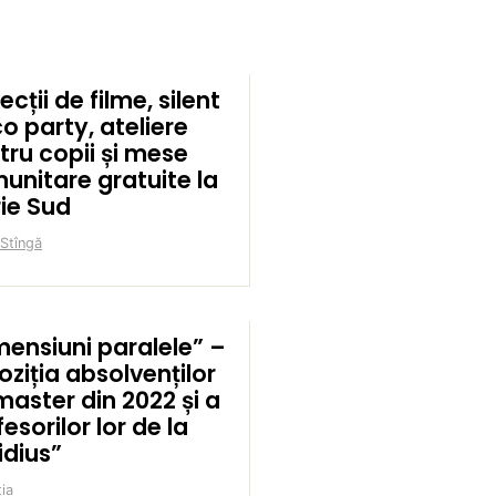
ecții de filme, silent
o party, ateliere
tru copii și mese
unitare gratuite la
rie Sud
 Stîngă
mensiuni paralele” –
oziția absolvenților
master din 2022 și a
esorilor lor de la
idius”
ia