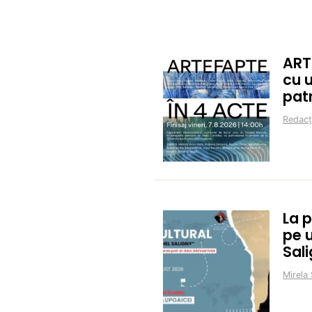
ART
cu 
pat
Redacț
La 
pe 
Sal
Mirela 