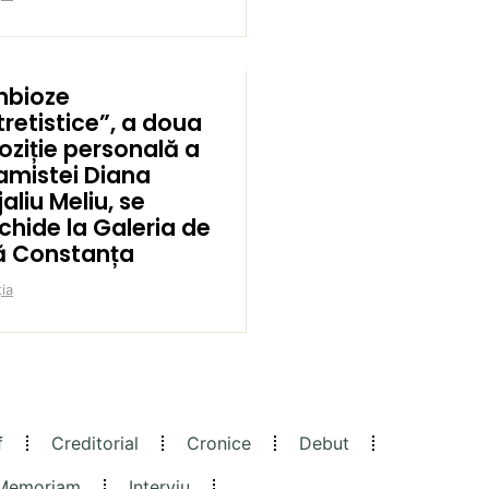
mbioze
tretistice”, a doua
oziție personală a
amistei Diana
aliu Meliu, se
chide la Galeria de
ă Constanța
ia
f
Creditorial
Cronice
Debut
 Memoriam
Interviu