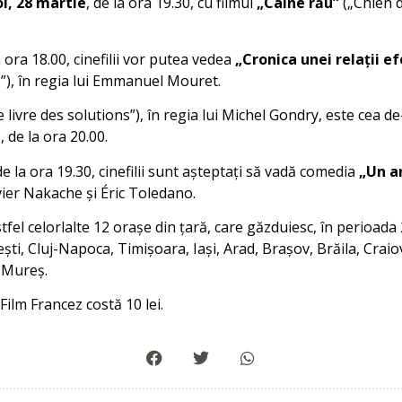
oi, 28 martie
, de la ora 19.30, cu filmul
„Câine rău”
(„Chien d
a ora 18.00, cinefilii vor putea vedea
„Cronica unei relații 
”), în regia lui Emmanuel Mouret.
 livre des solutions”), în regia lui Michel Gondry, este cea de
i
, de la ora 20.00.
 de la ora 19.30, cinefilii sunt așteptați să vadă comedia
„Un an
livier Nakache și Éric Toledano.
fel celorlalte 12 orașe din țară, care găzduiesc, în perioada 
ești, Cluj-Napoca, Timișoara, Iași, Arad, Brașov, Brăila, Cra
 Mureș.
 Film Francez costă 10 lei.