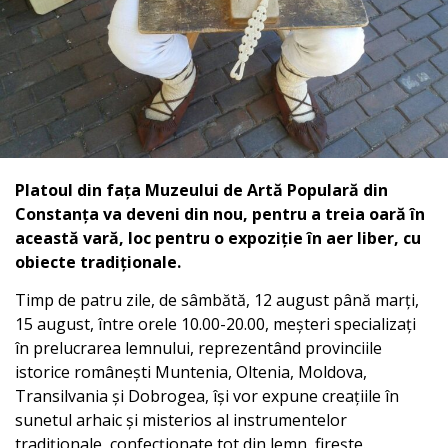
Platoul din fața Muzeului de Artă Populară din
Constanța va deveni din nou, pentru a treia oară în
această vară, loc pentru o expoziție în aer liber, cu
obiecte tradiționale.
Timp de patru zile, de sâmbătă, 12 august până marți,
15 august, între orele 10.00-20.00, meșteri specializați
în prelucrarea lemnului, reprezentând provinciile
istorice românești Muntenia, Oltenia, Moldova,
Transilvania și Dobrogea, își vor expune creațiile în
sunetul arhaic și misterios al instrumentelor
tradiționale, confecționate tot din lemn, firește.