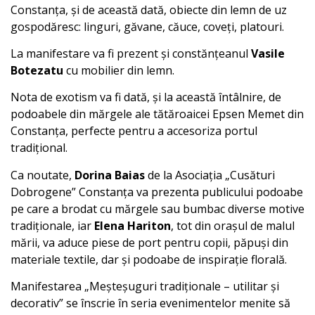
Constanța, și de această dată, obiecte din lemn de uz
gospodăresc: linguri, găvane, căuce, coveți, platouri.
La manifestare va fi prezent și constănțeanul
Vasile
Botezatu
cu mobilier din lemn.
Nota de exotism va fi dată, și la această întâlnire, de
podoabele din mărgele ale tătăroaicei Epsen Memet din
Constanța, perfecte pentru a accesoriza portul
tradițional.
Ca noutate,
Dorina Baias
de la Asociația „Cusături
Dobrogene” Constanța va prezenta publicului podoabe
pe care a brodat cu mărgele sau bumbac diverse motive
tradiționale, iar
Elena Hariton
, tot din orașul de malul
mării, va aduce piese de port pentru copii, păpuși din
materiale textile, dar și podoabe de inspirație florală.
Manifestarea „Meșteșuguri tradiționale – utilitar și
decorativ” se înscrie în seria evenimentelor menite să