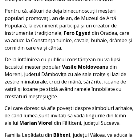
Pentru că, alături de deja binecunoscuții meșteri
populari promovați, an de an, de Muzeul de Artă
Populară, la eveniment participă și un creator de
instrumente tradiționale,
Fero Egyed
din Oradea, care
va aduce la Constanța tulnice, cavale, buhaie, drâmbe și
corni din care va și cânta.
De la întâlnirea cu publicul constănțean nu va lipsi
iscusitul meșter popular
Vasile Moldoveanu
din
Moreni, județul Dâmbovița cu ale sale troițe și lăzi de
zestre miniaturale, cruci de mână, sărărițe, icoane de
vatră și icoane pe sticlă având ramele înnobilate cu
crestături meșteșugite.
Cei care doresc să afle povești despre simboluri arhaice,
de când lumea,sunt invitați să vadă lingurile din lemn
ale lui
Marian Viorel
din Fălticeni, județul Suceava.
Familia Lepădatu din
Băbeni
, județul Vâlcea, va aduce la